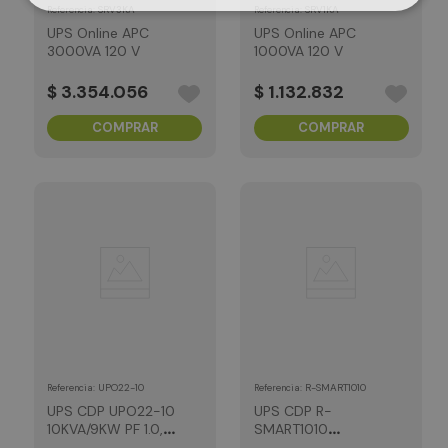
:
SRV3KA
:
SRV1KA
Referencia
Referencia
UPS Online APC
UPS Online APC
3000VA 120 V
1000VA 120 V
$
3
.
354
.
056
$
1
.
132
.
832
COMPRAR
COMPRAR
:
UPO22-10
:
R-SMART1010
Referencia
Referencia
UPS CDP UPO22-10
UPS CDP R-
10KVA/9KW PF 1.0,
SMART1010
Online
1000VA/500W