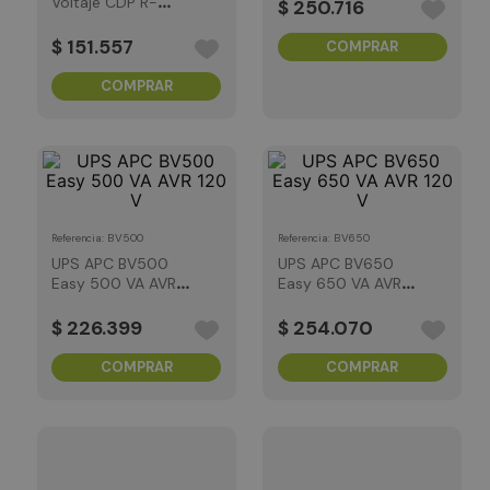
Voltaje CDP R-
$
250
.
716
AVR3008
3000VA/1500W
$
151
.
557
COMPRAR
COMPRAR
:
BV500
:
BV650
Referencia
Referencia
UPS APC BV500
UPS APC BV650
Easy 500 VA AVR
Easy 650 VA AVR
120 V
120 V
$
226
.
399
$
254
.
070
COMPRAR
COMPRAR