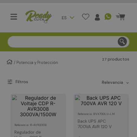
ES
Compra segura - Entregas en Bogotá en menos de 3 día
productos
27
Potencia y Protección
relevancia
:
BVX700LU-LM
Referencia
Back UPS APC
:
R-AVR3008
Referencia
700VA AVR 120 V
Regulador de