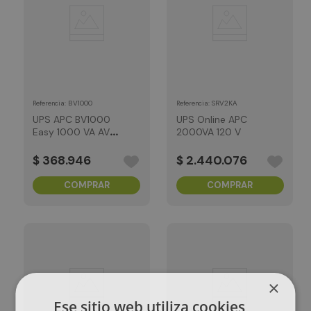
:
BV1000
:
SRV2KA
Referencia
Referencia
UPS APC BV1000
UPS Online APC
Easy 1000 VA AVR
2000VA 120 V
120 V
$
368
.
946
$
2
.
440
.
076
COMPRAR
COMPRAR
×
Ese sitio web utiliza cookies