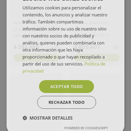
Utilizamos cookies para personalizar el
contenido, los anuncios y analizar nuestro
tráfico. También compartimos
:
BV800
:
BX1600M-LM
Referencia
Referencia
información sobre su uso de nuestro sitio
UPS APC BV800
Back UPS APC
Easy 800 VA AVR
1600VA AVR 120 V
con nuestros socios de publicidad y
120 V
análisis, quienes pueden combinarla con
$
293
.
480
$
605
.
407
otra información que les haya
proporcionado o que hayan recopilado a
COMPRAR
COMPRAR
partir del uso de sus servicios.
Política de
privacidad
ACEPTAR TODO
RECHAZAR TODO
MOSTRAR DETALLES
POWERED BY COOKIESCRIPT