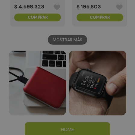
interactiva
$
4
.
598
.
323
$
195
.
603
COMPRAR
COMPRAR
MOSTRAR MÁS
HOME