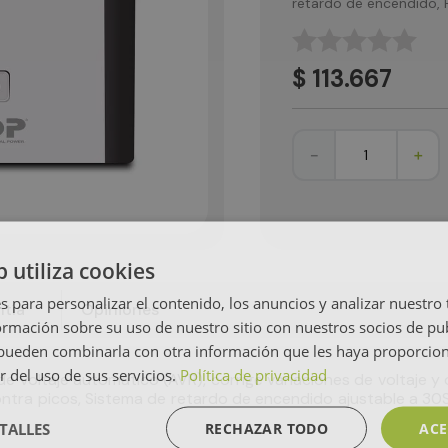
retardo de encendido, P
☆
☆
☆
☆
☆
$
113
.
667
－
＋
b utiliza cookies
s para personalizar el contenido, los anuncios y analizar nuestro
tía
Opiniones
mación sobre su uso de nuestro sitio con nuestros socios de pub
s pueden combinarla con otra información que les haya proporci
r del uso de sus servicios.
Política de privacidad
oltaje automatico (AVR), corrige variaciones de voltaje y of
ntra picos, Sistema de retardo de encendido ajustable a 3
TALLES
RECHAZAR TODO
ACE