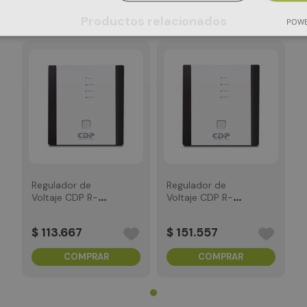
Productos relacionados
POWE
Regulador de
Regulador de
Voltaje CDP R-
Voltaje CDP R-
AVR2408
AVR3008
2400VA/1200W
3000VA/1500W
$
113
.
667
$
151
.
557
COMPRAR
COMPRAR