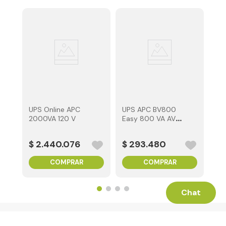
UP
30
$
UPS Online APC
UPS APC BV800
2000VA 120 V
Easy 800 VA AVR
120 V
$
2
.
440
.
076
$
293
.
480
COMPRAR
COMPRAR
Chat
Términos Legales