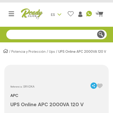
ES
Compra segura - Entregas en Bogotá en menos de 3 día
Potencia y Protección
Ups
UPS Online APC 2000VA 120 V
:
SRV2KA
Referencia
APC
UPS Online APC 2000VA 120 V