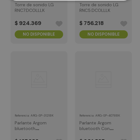
Torre de sonido LG
Torre de sonido LG
RNC7.DCOLLLK
RNC5.DCOLLLK
$
924
.
369
$
756
.
218
NO DISPONIBLE
NO DISPONIBLE
:
ARG-SP-3121BK
:
ARG-SP-4078BK
Referencia
Referencia
Parlante Argom
Parlante Argom
bluetooth
bluetooth Con
Inalambrico-
Ruedas y luz Led
portatil