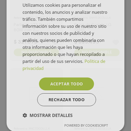
Utilizamos cookies para personalizar el
contenido, los anuncios y analizar nuestro
:
VTA-82968
:
SNH5.DCOLLLK
tráfico. También compartimos
Referencia
Referencia
Parlante VTA Duett
Barra de Sonido LG
información sobre su uso de nuestro sitio
80W con 2
SNH5
con nuestros socios de publicidad y
Micrófonos
análisis, quienes pueden combinarla con
$
321
.
073
$
839
.
495
otra información que les haya
NO DISPONIBLE
NO DISPONIBLE
proporcionado o que hayan recopilado a
partir del uso de sus servicios.
Política de
privacidad
ACEPTAR TODO
RECHAZAR TODO
MOSTRAR DETALLES
POWERED BY COOKIESCRIPT
:
RNC7.DCOLLLK
:
RNC5.DCOLLLK
Referencia
Referencia