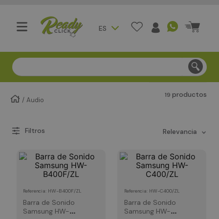
ES
Compra segura - Entregas en Bogotá en menos de 3 día
productos
19
Audio
relevancia
:
HW-B400F/ZL
:
HW-C400/ZL
Referencia
Referencia
Barra de Sonido
Barra de Sonido
Samsung HW-
Samsung HW-