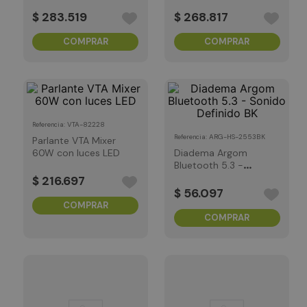
B400F/ZL
C400/ZL
$
283
.
519
$
268
.
817
COMPRAR
COMPRAR
:
VTA-82228
Referencia
:
ARG-HS-2553BK
Referencia
Parlante VTA Mixer
60W con luces LED
Diadema Argom
Bluetooth 5.3 -
Sonido Definido BK
$
216
.
697
$
56
.
097
COMPRAR
COMPRAR