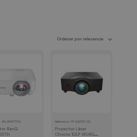
Ordenar por
relevancia
:
9H.JMW77.13L
:
171-042107-02
a
Referencia
tor BenQ
Proyector Láser
6STH
Christie 1DLP WUXGA