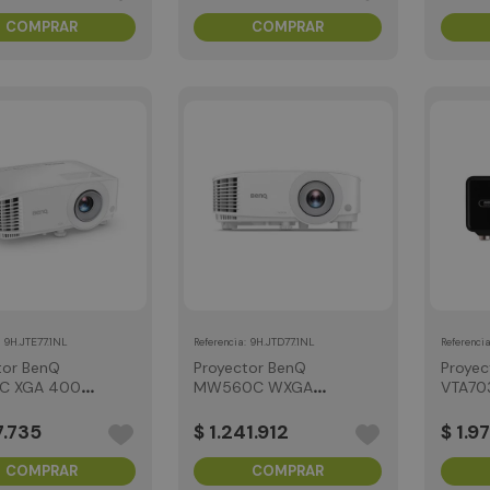
COMPRAR
COMPRAR
:
9H.JTE77.1NL
:
9H.JTD77.1NL
Referencia
Referenci
tor BenQ
Proyector BenQ
Proyec
C XGA 4000
MW560C WXGA
VTA70
s
4000 Lumens
Lumen
7
.
735
$
1
.
241
.
912
$
1
.
97
COMPRAR
COMPRAR