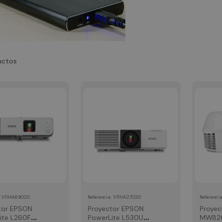
uctos
:
V11HA69020
:
V11HA27020
Referencia
Referenci
tor EPSON
Proyector EPSON
Proyec
ite L260F
PowerLite L530U
MW82