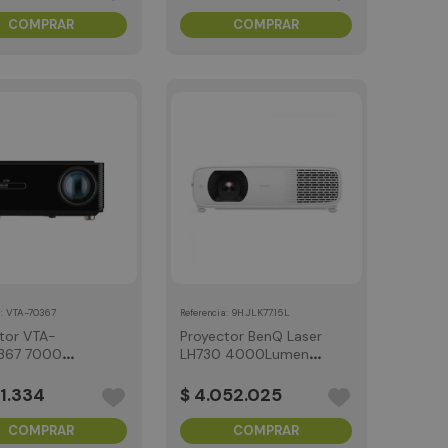
COMPRAR
COMPRAR
:
VTA-70367
:
9H.JLK77.15L
a
Referencia
tor VTA-
Proyector BenQ Laser
367 7000
LH730 4000Lumens
s
1080p 3y
1
.
334
$
4
.
052
.
025
COMPRAR
COMPRAR