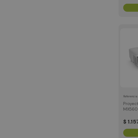
Referencia
Proyec
MX560
Lumen
$
1
.
15