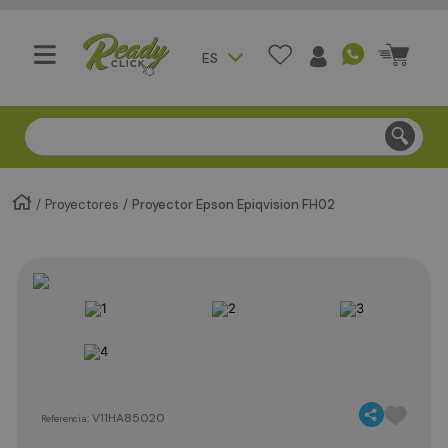
ES
Compra segura - Entregas en Bogotá en menos de 3 día
Proyectores
Proyector Epson Epiqvision FH02
:
V11HA85020
Referencia