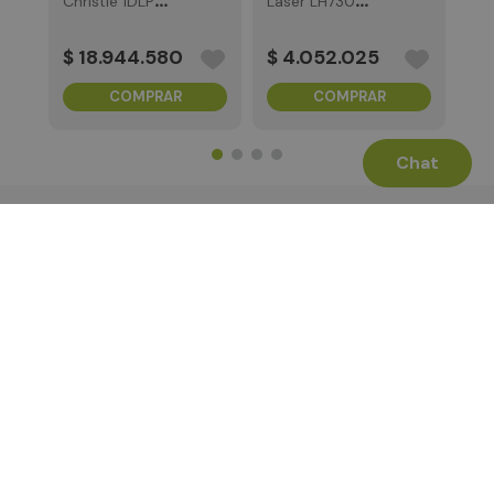
Christie 1DLP
Laser LH730
WUXGA 7175
4000Lumens
Lumens
1080p 3y
$
18
.
944
.
580
$
4
.
052
.
025
COMPRAR
COMPRAR
Chat
Términos Legales
La Tienda
Canales de Atención