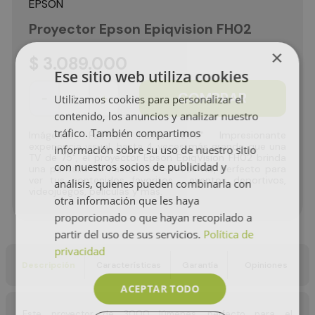
EPSON
Proyector Epson Epiqvision FH02
×
$
3
.
089
.
000
Ese sitio web utiliza cookies
COMPRAR
Utilizamos cookies para personalizar el
－
＋
contenido, los anuncios y analizar nuestro
tráfico. También compartimos
Imágenes Full-HD hasta 300" Impresionante
experiencia visual, hasta 4 veces más grande que una
información sobre su uso de nuestro sitio
TV de 75", el proyector Epson EpiqVision FH02 brinda
con nuestros socios de publicidad y
una pantalla de hasta 300" en Full HD, perfecto para
ver tus contenidos favoritos , eventos deportivos,
análisis, quienes pueden combinarla con
videojuegos, películas y más.
otra información que les haya
proporcionado o que hayan recopilado a
partir del uso de sus servicios.
Política de
privacidad
Descripción
Características
Garantía
Opiniones
ACEPTAR TODO
Este proyector de 3000 lúmenes, perfecto para el