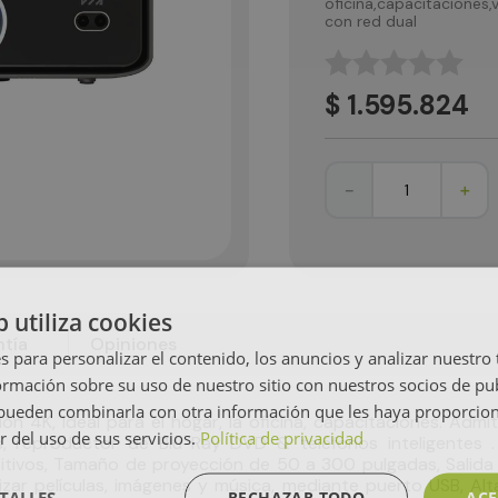
oficina,capacitaciones,
con red dual
☆
☆
☆
☆
☆
$
1
.
595
.
824
－
＋
b utiliza cookies
tía
Opiniones
s para personalizar el contenido, los anuncios y analizar nuestro
mación sobre su uso de nuestro sitio con nuestros socios de pub
s pueden combinarla con otra información que les haya proporci
 4K, Ideal para el hogar, la oficina, capacitaciones. Admi
r del uso de sus servicios.
Política de privacidad
gos, reproductor de Blu-Ray DVD & teléfonos inteligentes 
tivos, Tamaño de proyección de 50 a 300 pulgadas, Salida 
lizar películas, imágenes y música, mediante puerto USB, A
TALLES
RECHAZAR TODO
ACE