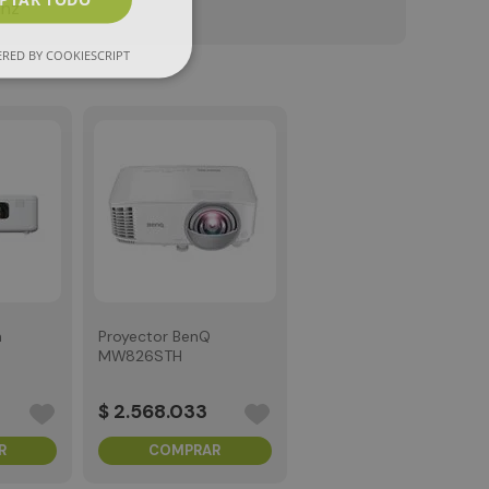
Ghz
RED BY COOKIESCRIPT
n
Proyector BenQ
MW826STH
$
2
.
568
.
033
R
COMPRAR