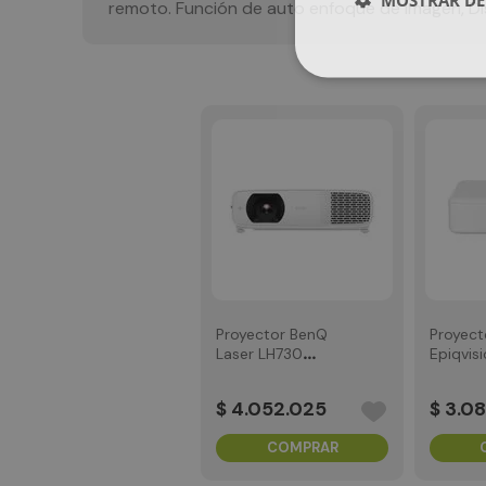
remoto. Función de auto enfoque de imagen, Di
Proyector BenQ
Proyect
Laser LH730
Epiqvis
4000Lumens
1080p 3y
$
4
.
052
.
025
$
3
.
08
COMPRAR