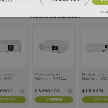
stancia de proyección de hasta 6 metros, red 2.4 Ghz y 5.0 
POWE
Productos relacionados
or Epson
Proyector Epson
Proyector Epso
ion FH02
PowerLite 118 3800
Epiq Vision W01
Lumens XGA
9
.
000
$
3
.
399
.
000
$
1
.
516
.
374
COMPRAR
COMPRAR
COMPRA