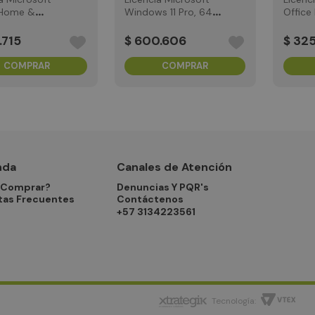
 Home &
Windows 11 Pro, 64
Offic
ss 2024
bits ESD
ESD
.
715
$
600
.
606
$
32
COMPRAR
COMPRAR
nda
Canales de Atención
Comprar?
Denuncias Y PQR's
tas Frecuentes
Contáctenos
+57 3134223561
Tecnología: