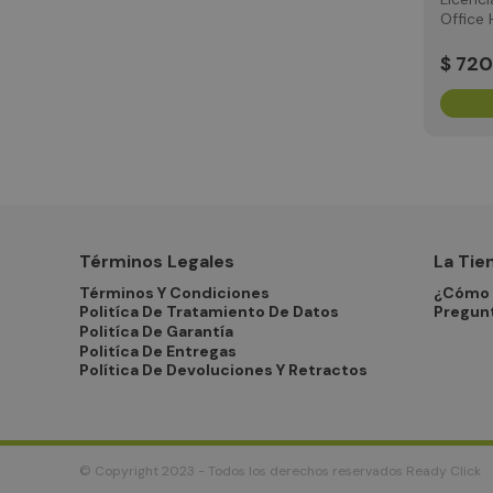
Office
Busine
$
720
Términos Legales
La Tie
Términos Y Condiciones
¿Cómo 
Politíca De Tratamiento De Datos
Pregun
Politíca De Garantía
Politíca De Entregas
Política De Devoluciones Y Retractos
© Copyright 2023 - Todos los derechos reservados Ready Click