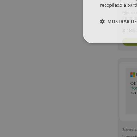
recopilado a parti
Referencia
Micros
Person
MOSTRAR DE
$
185
.
Referencia
Licenci