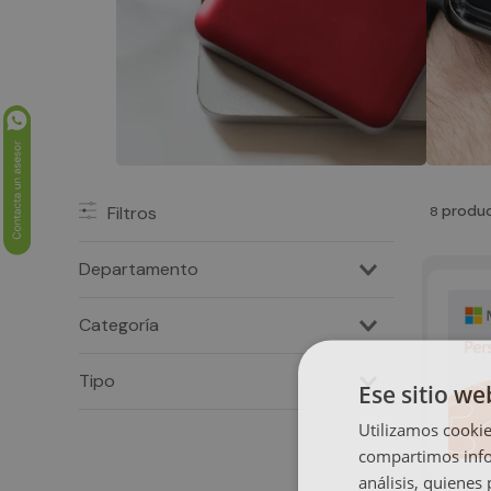
produ
Filtros
8
Departamento
Software
Categoría
Licencias ESD
Tipo
Ese sitio we
Profesional
Utilizamos cookie
compartimos infor
análisis, quiene