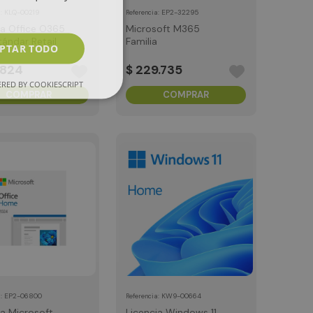
:
EP2-32295
:
KLQ-00219
Referencia
a
Microsoft M365
ia Office O365
Familia
tándar Retail
PTAR TODO
$
229
.
735
824
RED BY COOKIESCRIPT
COMPRAR
COMPRAR
:
EP2-06800
:
KW9-00664
a
Referencia
ia Microsoft
Licencia Windows 11