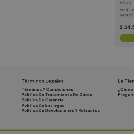
BKCWW
Ventil
VentoR
Negro 
$
34
.
Términos Legales
La Tie
Términos Y Condiciones
¿Cómo 
Politíca De Tratamiento De Datos
Pregun
Politíca De Garantía
Politíca De Entregas
Política De Devoluciones Y Retractos