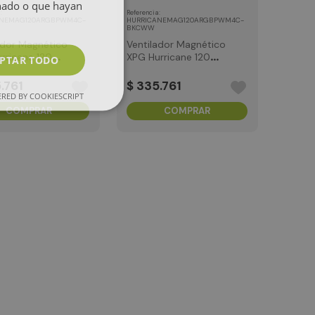
onado o que hayan
:
:
a
Referencia
ANEMAG120ARGBPWM4C-
HURRICANEMAG120ARGBPWM4C-
BKCWW
ador Magnético
Ventilador Magnético
rricane 120
XPG Hurricane 120
PTAR TODO
Blanco
ARGB Negro
5
.
761
$
335
.
761
RED BY COOKIESCRIPT
COMPRAR
COMPRAR