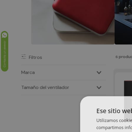
produ
Filtros
6
Marca
XPG
Tamaño del ventilador
120 x 120 x 25mm
140 x 140 x 25mm"
Ese sitio we
Utilizamos cookie
compartimos infor