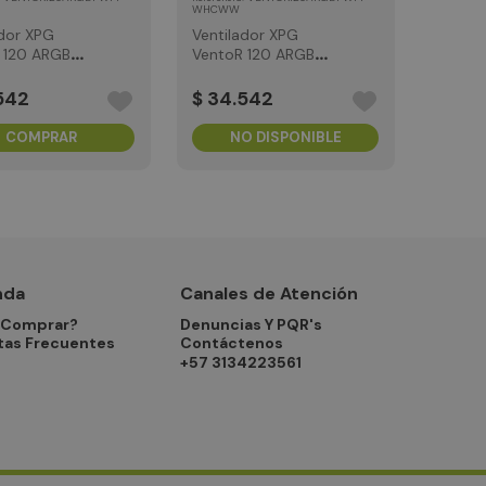
WHCWW
ador XPG
Ventilador XPG
 120 ARGB
VentoR 120 ARGB
120 mm
Blanco 120 mm
542
$
34
.
542
COMPRAR
NO DISPONIBLE
nda
Canales de Atención
Comprar?
Denuncias Y PQR's
tas Frecuentes
Contáctenos
+57 3134223561