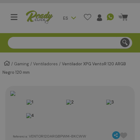
ES
Compra segura - Entregas en Bogotá en menos de 3 día
Gaming
Ventiladores
Ventilador XPG VentoR 120 ARGB
Negro 120 mm
:
VENTOR120ARGBPWM-BKCWW
Referencia