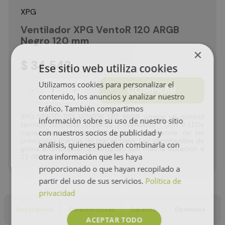
XPG
Ventilador XPG VentoR 120 ARGB
Negro 120 mm
×
$
34
.
542
Ese sitio web utiliza cookies
Utilizamos cookies para personalizar el
COMPRAR
－
＋
contenido, los anuncios y analizar nuestro
tráfico. También compartimos
XPG VENTO 120 VENTOR 120 ARGB ofrece un control
información sobre su uso de nuestro sitio
térmico funcional ,eficiente y silencioso . Con 9 LEDs
con nuestros socios de publicidad y
capaz de sincronizar la luz con la mayoría de las
principales marcas de placas base. Las almohadillas de
análisis, quienes pueden combinarla con
goma antivibración amortiguan aún más la vibración a
otra información que les haya
23 dBA o nivel de ruido inferior
proporcionado o que hayan recopilado a
partir del uso de sus servicios.
Política de
privacidad
Descripción
Características
Garantía
Opiniones
ACEPTAR TODO