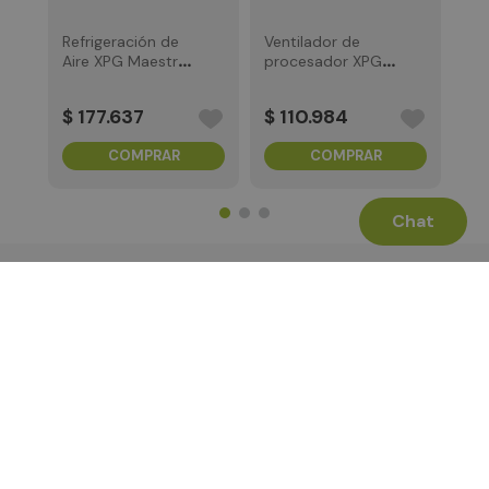
Refrigeración de
Ventilador de
Aire XPG Maestro
procesador XPG
Plus 62DA
Maestro Plus
42SA
$
177
.
637
$
110
.
984
COMPRAR
COMPRAR
Chat
Términos Legales
La Tienda
Canales de Atención