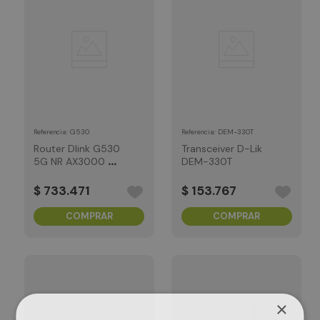
:
G530
:
DEM-330T
Referencia
Referencia
Router Dlink G530
Transceiver D-Lik
5G NR AX3000 Wi-
DEM-330T
Fi 6
$
733
.
471
$
153
.
767
COMPRAR
COMPRAR
×