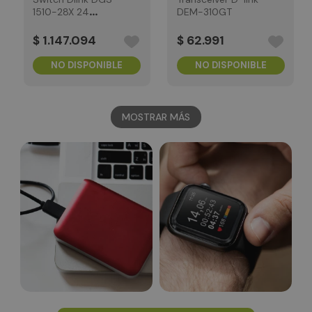
1510-28X 24
DEM-310GT
Puertos Admin
$
1
.
147
.
094
$
62
.
991
NO DISPONIBLE
NO DISPONIBLE
MOSTRAR MÁS