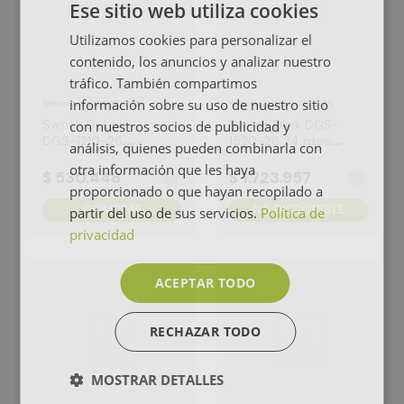
Ese sitio web utiliza cookies
Utilizamos cookies para personalizar el
contenido, los anuncios y analizar nuestro
tráfico. También compartimos
información sobre su uso de nuestro sitio
:
DGS-1210-26
:
DGS-1520-28
Referencia
Referencia
Swtich D-Link
Switch Dlink DGS-
con nuestros socios de publicidad y
DGS-1210-26
1520-28 24 ptos
análisis, quienes pueden combinarla con
Smart Managed
10/100/1000
otra información que les haya
$
530
.
448
$
1
.
723
.
957
proporcionado o que hayan recopilado a
COMPRAR
NO DISPONIBLE
partir del uso de sus servicios.
Política de
privacidad
ACEPTAR TODO
RECHAZAR TODO
MOSTRAR DETALLES