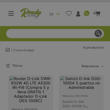
ES
Compra segura - Entregas en Bogotá en menos de 3 día
productos
16
Conectividad
relevancia
:
DGS-1005A
Referencia
Swtich D-link
DGS-1005A 5
:
DWR-932W
Referencia