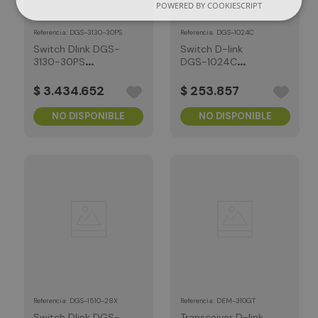
POWERED BY COOKIESCRIPT
:
DGS-3130-30PS
:
DGS-1024C
Referencia
Referencia
Switch Dlink DGS-
Switch D-link
3130-30PS
DGS-1024C
administrable PoE
10/100/1000 Mpbs
$
3
.
434
.
652
$
253
.
857
NO DISPONIBLE
NO DISPONIBLE
:
DGS-1510-28X
:
DEM-310GT
Referencia
Referencia
Switch Dlink DGS-
Transceiver D-link