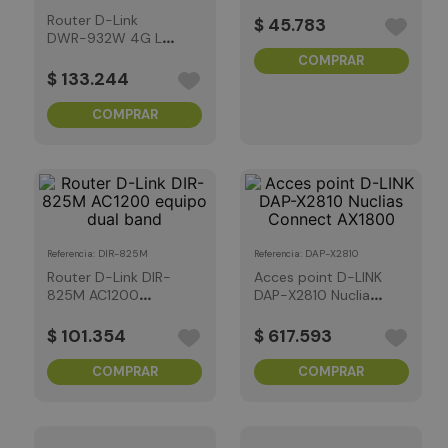
puertos no
Router D-Link
Administrable
$
45
.
783
DWR-932W 4G LTE
AX300 Wi-Fi6
COMPRAR
(Compra 5 y lleva
$
133
.
244
GRATIS 1
Adaptador D‑Link
COMPRAR
DES-1008C)
:
DIR-825M
:
DAP-X2810
Referencia
Referencia
Router D-Link DIR-
Acces point D-LINK
825M AC1200
DAP-X2810 Nuclias
equipo dual band
Connect AX1800
$
101
.
354
$
617
.
593
COMPRAR
COMPRAR