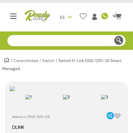
ES
Compra segura - Entregas en Bogotá en menos de 3 día
Conectividad
Switch
Swtich D-Link DGS-1210-26 Smart
Managed
:
DGS-1210-26
Referencia
DLINK