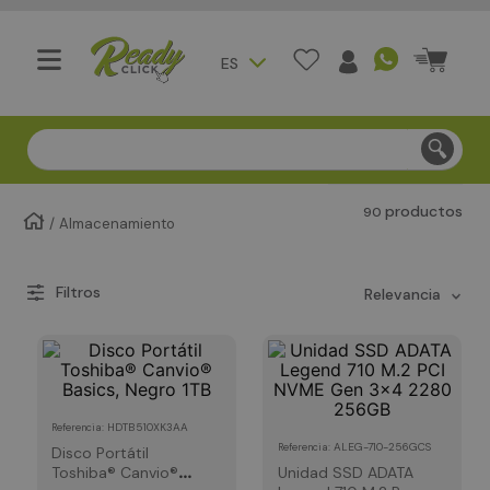
ES
Compra segura - Entregas en Bogotá en menos de 3 día
productos
90
Almacenamiento
relevancia
:
HDTB510XK3AA
Referencia
:
ALEG-710-256GCS
Referencia
Disco Portátil
Toshiba® Canvio®
Unidad SSD ADATA