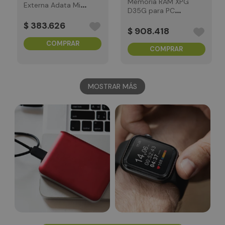
Memoria RAM XPG
Externa Adata Mini
D35G para PC
Retráctil SC750
32GB DDR4 3200
500GB Tipo C
$
383
.
626
Mhz RGB
$
908
.
418
COMPRAR
COMPRAR
MOSTRAR MÁS