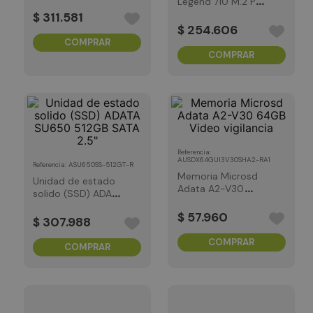
Basics, Negro 1TB
Legend 710 M.2 PCI
NVME Gen 3x4
$
311
.
581
2280 256GB
$
254
.
606
COMPRAR
COMPRAR
:
Referencia
AUSDX64GUI3V30SHA2-RA1
:
ASU650SS-512GT-R
Referencia
Memoria Microsd
Unidad de estado
Adata A2-V30
solido (SSD) ADATA
64GB Video
SU650 512GB SATA
vigilancia
$
57
.
960
2.5"
$
307
.
988
COMPRAR
COMPRAR