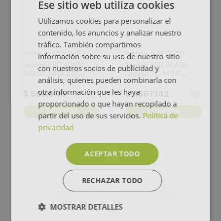
Ese sitio web utiliza cookies
Utilizamos cookies para personalizar el
contenido, los anuncios y analizar nuestro
tráfico. También compartimos
:
ASU650SS-1TT-R
:
ALEG-710-1TCS
Referencia
Referencia
información sobre su uso de nuestro sitio
Unidad SSD ADATA
Unidad SSD ADATA
con nuestros socios de publicidad y
SU650 SATA 2.5"
Legend 710 M.2 PCI
análisis, quienes pueden combinarla con
1TB
NVME Gen 3x4
otra información que les haya
2280 1TB
$
558
.
048
$
1
.
367
.
142
proporcionado o que hayan recopilado a
COMPRAR
COMPRAR
partir del uso de sus servicios.
Política de
privacidad
ACEPTAR TODO
RECHAZAR TODO
MOSTRAR DETALLES