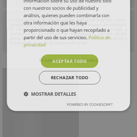
información sobre su uso de nuestro sitio
con nuestros socios de publicidad y
análisis, quienes pueden combinarla con
SU650 es una excelente opción con gran relación costo-
otra información que les haya
rendimiento. Mejora la respuesta de su equipo de cómputo,
10 veces más rápido en tiempos de arranque, carga y
proporcionado o que hayan recopilado a
transferencia de archivos en comparación con los discos
partir del uso de sus servicios.
Política de
duros mecánicos, guarde aplicaciones, archivos de trabajo e
información privada de manera eficiente.
privacidad
Productos relacionados
ACEPTAR TODO
RECHAZAR TODO
MOSTRAR DETALLES
POWERED BY COOKIESCRIPT