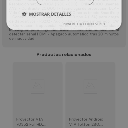
Resolución nativa: WXGA (1280 × 800) - Brillo: 4000 lúmenes
ANSI - Contraste: 20,000:1 - Tecnología de proyección: DLP -
Vida útil de la lámpara: Hasta 15,000 horas (modo SmartEco)
MOSTRAR DETALLES
- Conectividad: - HDMI - VGA - USB tipo A (1.5A) para carga
de dispositivos - RS232 • Audio in/out • Altavoz integrado: 10W
POWERED BY COOKIESCRIPT
• Corrección trapezoidal vertical automática • Candado
Kensington para seguridad física • Encendido automático al
detectar señal HDMI • Apagado automático tras 20 minutos
de inactividad
Productos relacionados
Pr
Be
$
Proyector VTA
Proyector Android
70352 Full HD
VTA Tottori 2800