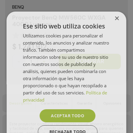
BENQ
×
Proyector BenQ MW560C WXGA
4000 Lumens
Ese sitio web utiliza cookies
☆
☆
☆
☆
☆
Utilizamos cookies para personalizar el
contenido, los anuncios y analizar nuestro
$
1
.
241
.
912
tráfico. También compartimos
información sobre su uso de nuestro sitio
COMPRAR
－
＋
con nuestros socios de publicidad y
análisis, quienes pueden combinarla con
otra información que les haya
proporcionado o que hayan recopilado a
partir del uso de sus servicios.
Política de
privacidad
Descripción
Características
Garantía
Opiniones
ACEPTAR TODO
Este proyector combina rendimiento visual, ahorro energético
y facilidad de uso, siendo una excelente opción para quienes
RECHAZAR TODO
buscan calidad y confiabilidad en sus presentaciones.-