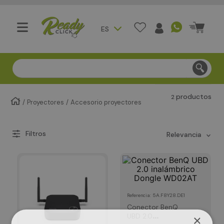
ES
Compra segura - Entregas en Bogotá en menos de 3 día
productos
2
Proyectores
Accesorio proyectores
relevancia
:
5A.F8Y28.DE1
Referencia
Conector BenQ
UBD 2.0
×