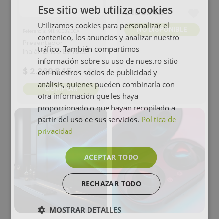
inalámbrico Dongle
Ese sitio web utiliza cookies
WD02AT
$
108
.
742
Utilizamos cookies para personalizar el
NO DISPONIBLE
:
9H.K0EBY.E0A
Referencia
contenido, los anuncios y analizar nuestro
Presentador
tráfico. También compartimos
Inalámbrico BenQ
información sobre su uso de nuestro sitio
WDC15
$
2
.
269
.
845
con nuestros socios de publicidad y
análisis, quienes pueden combinarla con
COMPRAR
otra información que les haya
proporcionado o que hayan recopilado a
partir del uso de sus servicios.
Política de
privacidad
ACEPTAR TODO
RECHAZAR TODO
MOSTRAR DETALLES