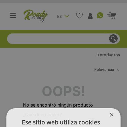
ES
Compra segura - Entregas en Bogotá en menos de 3 día
productos
0
relevancia
OOPS!
No se encontró ningún producto
×
¿Qué debo hacer?
Ese sitio web utiliza cookies