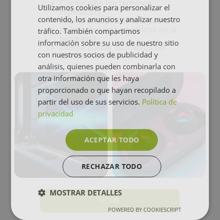
Comprueba los términos
Utilizamos cookies para personalizar el
ingresados
contenido, los anuncios y analizar nuestro
Intenta utilizar una sola palabra
Utiliza términos genéricos en la
tráfico. También compartimos
búsqueda
información sobre su uso de nuestro sitio
Intenta buscar sinónimos del
con nuestros socios de publicidad y
término deseado
análisis, quienes pueden combinarla con
otra información que les haya
proporcionado o que hayan recopilado a
partir del uso de sus servicios.
Política de
privacidad
ACEPTAR TODO
RECHAZAR TODO
MOSTRAR DETALLES
HOME
POWERED BY COOKIESCRIPT