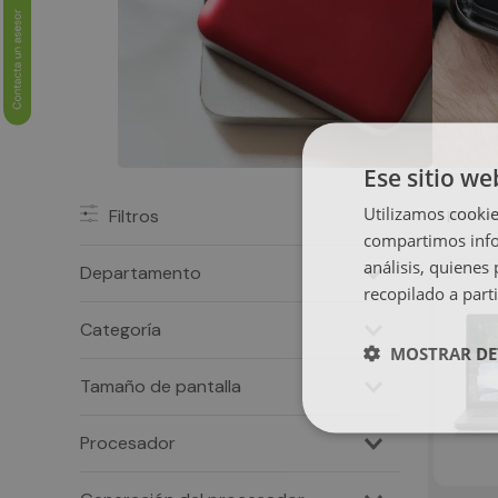
Ese sitio we
Utilizamos cookie
produ
Filtros
2
compartimos infor
análisis, quiene
Departamento
recopilado a parti
Computadores
Categoría
MOSTRAR DE
Portátiles
13" a 17"
Procesador
Intel Core i5