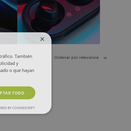
×
 tráfico. También
Ordenar por
relevancia
licidad y
onado o que hayan
PTAR TODO
RED BY COOKIESCRIPT