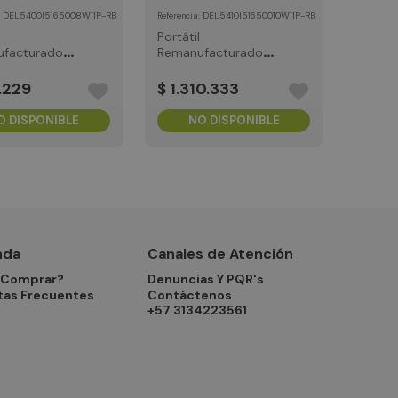
:
DEL5400I5165008W11P-RB
:
DEL5410I51650010W11P-RB
Referencia
Portátil
facturado
Remanufacturado
titude 14"
Dell Latitude 14" 5410
ntel i5-8th
Intel i5-10th 16GB
.
229
$
1
.
310
.
333
00GB SSD W11
500GB SSD W11Pro
1Y
O DISPONIBLE
NO DISPONIBLE
nda
Canales de Atención
Comprar?
Denuncias Y PQR's
tas Frecuentes
Contáctenos
+57 3134223561