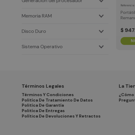
Generación del procesador
Referencia
8ª Generación
Portátil
Memoria RAM
Remanu
10ª Generación
Dell La
16 GB
5400 I
$
947
16GB 5
Pro 1Y
N
500 GB
Sistema Operativo
Windows 11 Pro
Términos Legales
La Tie
Términos Y Condiciones
¿Cómo 
Politíca De Tratamiento De Datos
Pregun
Politíca De Garantía
Politíca De Entregas
Política De Devoluciones Y Retractos