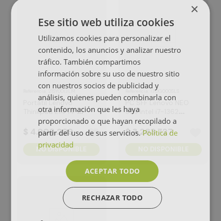
×
Ese sitio web utiliza cookies
Utilizamos cookies para personalizar el
contenido, los anuncios y analizar nuestro
tráfico. También compartimos
información sobre su uso de nuestro sitio
con nuestros socios de publicidad y
:
21SY0013LM
:
13DG000SLS
Referencia
Referencia
análisis, quienes pueden combinarla con
Portátil Lenovo
PC SFF Lenovo NEO
otra información que les haya
Thinkpad E14 14"
30s Intel i7-13620H
Intel Ultra 5 225U
16GB 512GB SSD
proporcionado o que hayan recopilado a
16GB 512GB SSD
Windows 11 Pro 3Y
$
4
.
903
.
299
$
3
.
283
.
727
partir del uso de sus servicios.
Política de
Windows 11Pro 3Y
privacidad
NO DISPONIBLE
NO DISPONIBLE
ACEPTAR TODO
RECHAZAR TODO