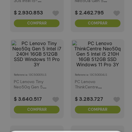
30s Intel i5-
Neo50a Gen 5
13420H 16GB 512GB
23.8" Intel i5
SSD Windows 11
13420H 8 GB 512
$
2
.
930
.
853
$
2
.
462
.
795
Pro 3Y
GB SSD Ubuntu -
Linux 1Y
COMPRAR
COMPRAR
:
13C50005LS
:
13C50004LS
Referencia
Referencia
PC Lenovo Tiny
PC Lenovo
Neo50q Gen 5
ThinkCentre
Intel i7 240H 16GB
Neo50q Gen 5
512GB SSD
Intel i5 210H 16GB
$
3
.
640
.
517
$
3
.
283
.
727
Windows 11 Pro 3Y
512GB SSD
Windows 11 Pro 3Y
COMPRAR
COMPRAR