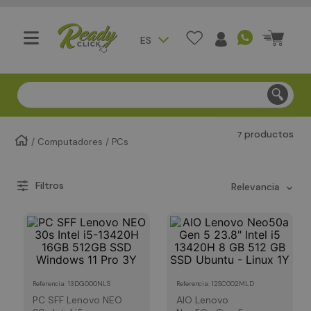
ES
Compra segura - Entregas en Bogotá en menos de 3 día
productos
7
Computadores
PCs
relevancia
:
13DG000NLS
:
12SC002MLD
Referencia
Referencia
PC SFF Lenovo NEO
AIO Lenovo