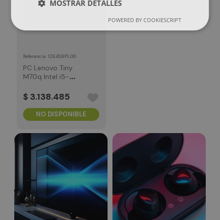
MOSTRAR DETALLES
POWERED BY COOKIESCRIPT
:
12E4S8PL00
Referencia
PC Lenovo Tiny
M70q Intel i5-
13400T 16G 512GB
SSD Windows 11
$
3
.
138
.
485
Pro 3Y
NO DISPONIBLE