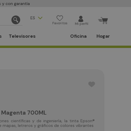
 y con garantía
ES
Favoritos
Mi perfil
s
Televisores
Oficina
Hogar
n Magenta 700ML
nes científicas y de ingeniería, la tinta Epson®
mapas, letreros y gráficos de colores vibrantes