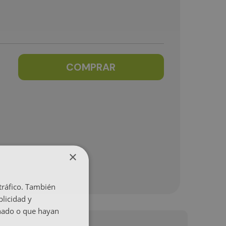
COMPRAR
×
 tráfico. También
licidad y
onado o que hayan