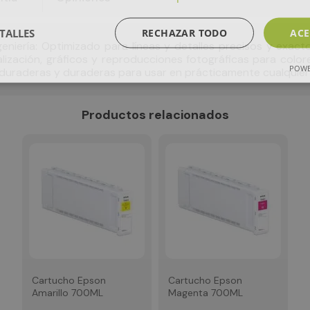
TALLES
RECHAZAR TODO
ACE
geniería: Optimizado para líneas y detalles precisos y exact
lización, gráficos y reproducciones fotográficas para colore
POWE
 duraderas y duraderas para usar en prácticamente cualquie
Productos relacionados
Cartucho Epson
Cartucho Epson
Amarillo 700ML
Magenta 700ML