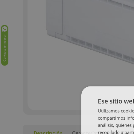
Ese sitio we
Utilizamos cookie
compartimos infor
análisis, quiene
recopilado a parti
Descripción
Características
Garan