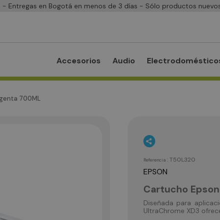
- Entregas en Bogotá en menos de 3 días - Sólo productos nuevos
Accesorios
Audio
Electrodoméstico
agenta 700ML
:
T50L320
Referencia
EPSON
Cartucho Epso
Diseñada para aplicacio
UltraChrome XD3 ofrece 