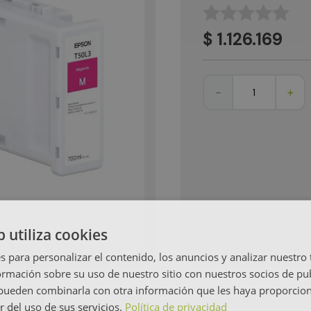
☆
☆
☆
☆
☆
$
1
.
126
.
169
－
＋
b utiliza cookies
s para personalizar el contenido, los anuncios y analizar nuestro
mación sobre su uso de nuestro sitio con nuestros socios de pub
s pueden combinarla con otra información que les haya proporci
r del uso de sus servicios.
Política de privacidad
tía
Opiniones