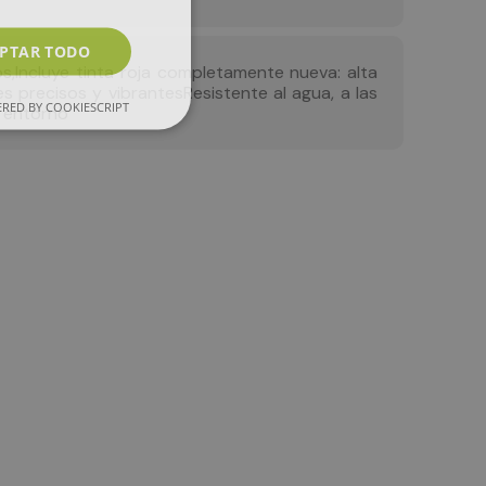
PTAR TODO
os,Incluye tinta roja completamente nueva: alta
s precisos y vibrantesResistente al agua, a las
RED BY COOKIESCRIPT
r entorno