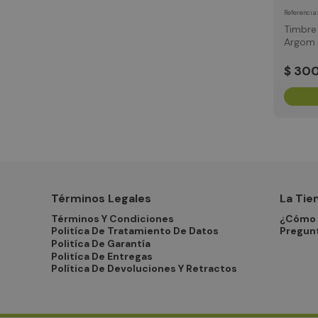
Referencia
Timbre
Argom 
1080P-
$
30
Términos Legales
La Tie
Términos Y Condiciones
¿Cómo 
Politíca De Tratamiento De Datos
Pregun
Politíca De Garantía
Politíca De Entregas
Política De Devoluciones Y Retractos