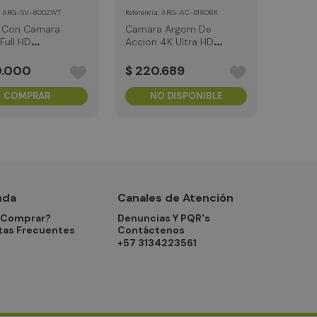
:
ARG-SV-8002WT
:
ARG-AC-9180BK
Referencia
 Con Camara
Camara Argom De
Full HD
Accion 4K Ultra HD-
WI-FI
Control Remoto
0
.
000
$
220
.
689
COMPRAR
NO DISPONIBLE
nda
Canales de Atención
Comprar?
Denuncias Y PQR's
tas Frecuentes
Contáctenos
+57 3134223561