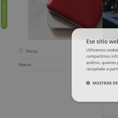
Ese sitio we
Utilizamos cookie
produ
Filtros
2
compartimos infor
análisis, quiene
Marca
recopilado a parti
ARGOM
MOSTRAR DE