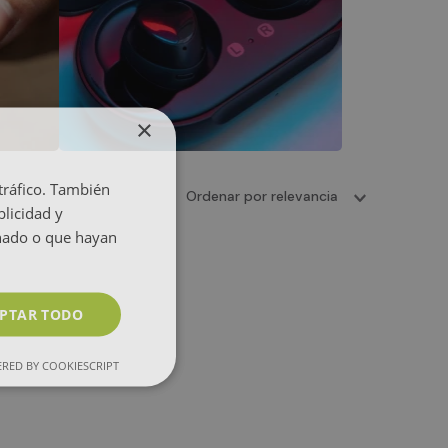
×
 tráfico. También
Ordenar por
relevancia
licidad y
onado o que hayan
PTAR TODO
RED BY COOKIESCRIPT