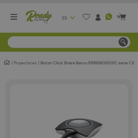
ES
Compra segura - Entregas en Bogotá en menos de 3 día
Proyectores
Boton Click Share Barco R9861600D01C serie CX