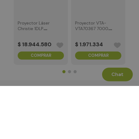
Proyector Láser
Proyector VTA-
Christie 1DLP
VTA70367 7000
WUXGA 7175
Lumens
Lumens
$
18
.
944
.
580
$
1
.
971
.
334
COMPRAR
COMPRAR
Chat
Términos Legales
La Tienda
Canales de Atención