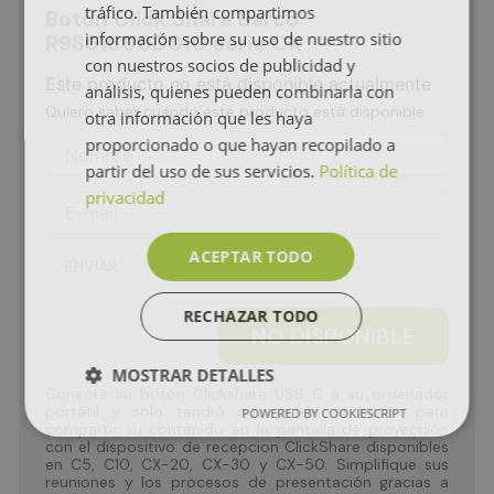
tráfico. También compartimos
Boton Click Share Barco
información sobre su uso de nuestro sitio
R9861600D01C serie CX
con nuestros socios de publicidad y
Este producto no está disponible actualmente
análisis, quienes pueden combinarla con
Quiero saber cuando este producto está disponible
otra información que les haya
proporcionado o que hayan recopilado a
partir del uso de sus servicios.
Política de
privacidad
ACEPTAR TODO
ENVIAR
RECHAZAR TODO
NO DISPONIBLE
MOSTRAR DETALLES
Conecte su botón Clickshare USB_C a su ordenador
portátil y solo tendrá que pulsar el botón para
POWERED BY COOKIESCRIPT
compartir su contenido en la pantalla de proyección
con el dispositivo de recepcion ClickShare disponibles
en C5, C10, CX-20, CX-30 y CX-50. Simplifique sus
reuniones y los procesos de presentación gracias a