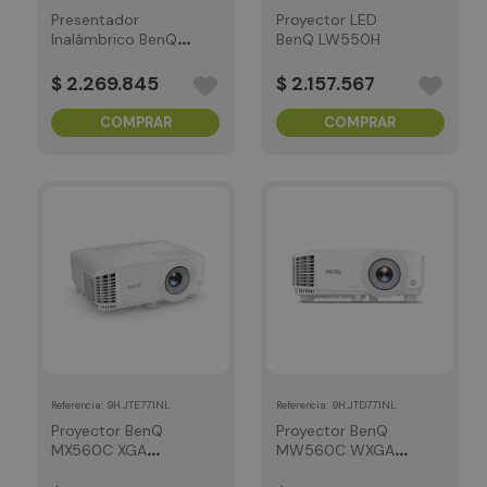
Presentador
Proyector LED
Inalámbrico BenQ
BenQ LW550H
WDC15
$
2
.
269
.
845
$
2
.
157
.
567
COMPRAR
COMPRAR
:
9H.JTE77.1NL
:
9H.JTD77.1NL
Referencia
Referencia
Proyector BenQ
Proyector BenQ
MX560C XGA
MW560C WXGA
4000 Lumens
4000 Lumens