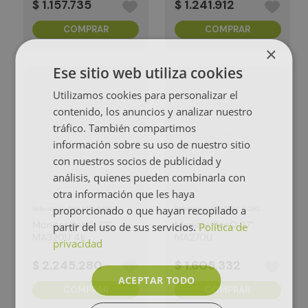
$
1
.
157
.
735
$
1
.
241
.
912
COMPRAR
COMPRAR
×
Ese sitio web utiliza cookies
Utilizamos cookies para personalizar el
contenido, los anuncios y analizar nuestro
tráfico. También compartimos
información sobre su uso de nuestro sitio
con nuestros socios de publicidad y
análisis, quienes pueden combinarla con
otra información que les haya
proporcionado o que hayan recopilado a
:
9H.LMXLB.QBA
:
9H.LMWLB.QBL
Referencia
Referencia
Monitor BenQ 32"
Monitor BenQ 27"
partir del uso de sus servicios.
Política de
MA320U 4k
MA270U
privacidad
$
2
.
245
.
280
$
1
.
605
.
332
ACEPTAR TODO
COMPRAR
COMPRAR