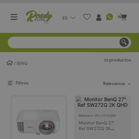
ES
Compra segura - Entregas en Bogotá en menos de 3 día
productos
23
BENQ
relevancia
:
9H.LLPLB.QBA
Referencia
Monitor BenQ 27"
Ref SW272Q 2K
QHD