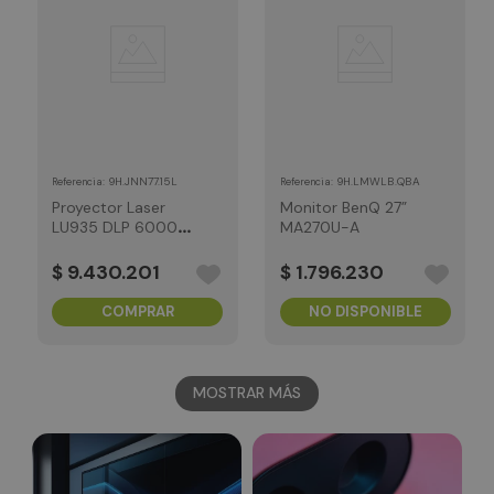
:
9H.JNN77.15L
:
9H.LMWLB.QBA
Referencia
Referencia
Proyector Laser
Monitor BenQ 27”
LU935 DLP 6000
MA270U-A
Lumenes, tiro
regular
$
9
.
430
.
201
$
1
.
796
.
230
COMPRAR
NO DISPONIBLE
MOSTRAR MÁS