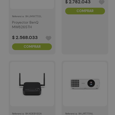
$
2
.
782
.
043
COMPRAR
:
9H.JMW77.13L
Referencia
Proyector BenQ
MW826STH
$
2
.
568
.
033
COMPRAR
:
9H.K0EBY.E0A
:
9H.JRT77.1NL
Referencia
Referencia