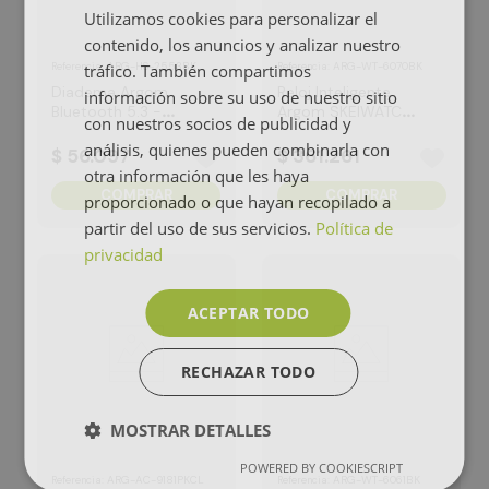
Utilizamos cookies para personalizar el
contenido, los anuncios y analizar nuestro
:
ARG-HS-2553BK
:
ARG-WT-6070BK
tráfico. También compartimos
Referencia
Referencia
Diadema Argom
Reloj Inteligente
información sobre su uso de nuestro sitio
Bluetooth 5.3 -
Argom SKEIWATCH
con nuestros socios de publicidad y
Sonido Definido BK
C70 Negro
análisis, quienes pueden combinarla con
$
56
.
097
$
361
.
261
otra información que les haya
COMPRAR
COMPRAR
proporcionado o que hayan recopilado a
partir del uso de sus servicios.
Política de
privacidad
ACEPTAR TODO
RECHAZAR TODO
MOSTRAR DETALLES
POWERED BY COOKIESCRIPT
:
ARG-AC-9181PKCL
:
ARG-WT-6061BK
Referencia
Referencia