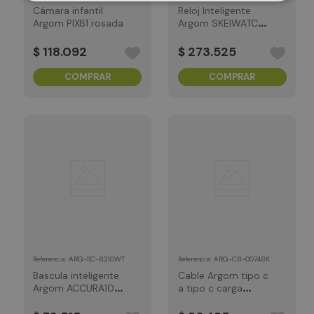
Cámara infantil
Reloj Inteligente
Argom PIX81 rosada
Argom SKEIWATCH
C61 Negro
$
118
.
092
$
273
.
525
COMPRAR
COMPRAR
:
ARG-SC-8210WT
:
ARG-CB-0074BK
Referencia
Referencia
Bascula inteligente
Cable Argom tipo c
Argom ACCURA10
a tipo c carga
blanca
rápida