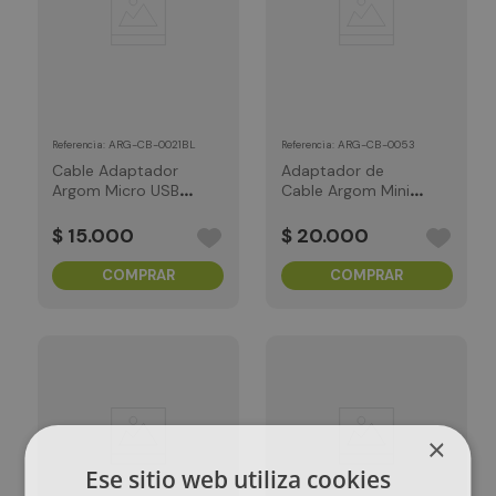
:
ARG-CB-0021BL
:
ARG-CB-0053
Referencia
Referencia
Cable Adaptador
Adaptador de
Argom Micro USB a
Cable Argom Mini
USB 2.0 -Azul
Displayport a VGA
$
15
.
000
$
20
.
000
COMPRAR
COMPRAR
×
Ese sitio web utiliza cookies