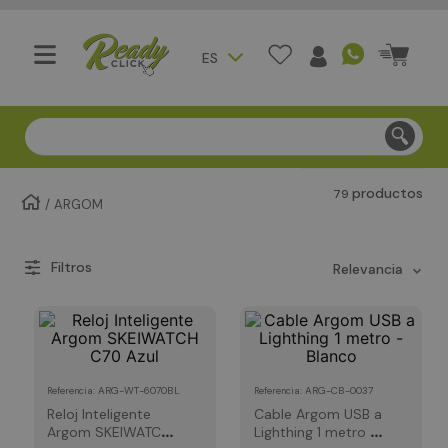
ES
Compra segura - Entregas en Bogotá en menos de 3 día
productos
79
ARGOM
relevancia
:
ARG-WT-6070BL
:
ARG-CB-0037
Referencia
Referencia
Reloj Inteligente
Cable Argom USB a
Argom SKEIWATCH
Lighthing 1 metro -