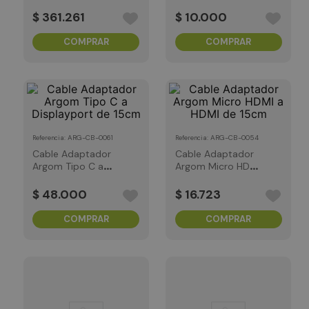
C70 Azul
Blanco
$
361
.
261
$
10
.
000
COMPRAR
COMPRAR
:
ARG-CB-0061
:
ARG-CB-0054
Referencia
Referencia
Cable Adaptador
Cable Adaptador
Argom Tipo C a
Argom Micro HDMI
Displayport de
a HDMI de 15cm
15cm
$
48
.
000
$
16
.
723
COMPRAR
COMPRAR