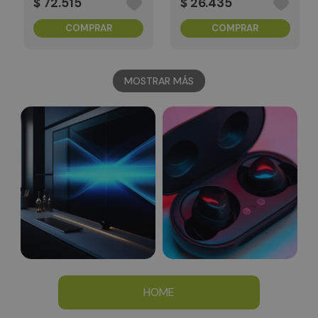
$
72
.
515
$
26
.
435
COMPRAR
COMPRAR
MOSTRAR MÁS
HOME