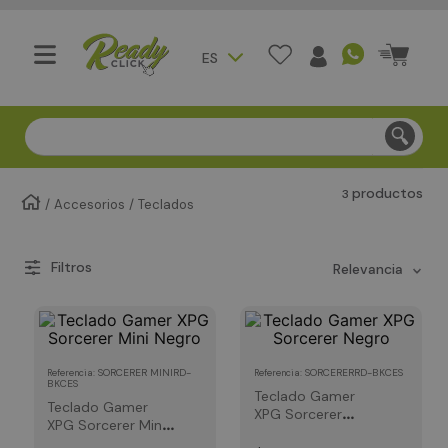
ES
Compra segura - Entregas en Bogotá en menos de 3 día
productos
3
Accesorios
Teclados
relevancia
:
SORCERER MINIRD-
:
SORCERERRD-BKCES
Referencia
Referencia
BKCES
Teclado Gamer
Teclado Gamer
XPG Sorcerer
XPG Sorcerer Mini
Negro
Negro