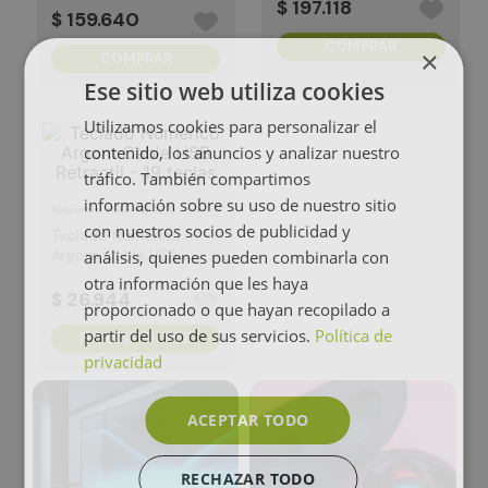
$
197
.
118
$
159
.
640
COMPRAR
×
COMPRAR
Ese sitio web utiliza cookies
Utilizamos cookies para personalizar el
contenido, los anuncios y analizar nuestro
tráfico. También compartimos
información sobre su uso de nuestro sitio
:
ARG-KB-1076
Referencia
con nuestros socios de publicidad y
Teclado Numerico
Argom Cable USB
análisis, quienes pueden combinarla con
Retractil - 19 teclas
otra información que les haya
$
26
.
944
proporcionado o que hayan recopilado a
partir del uso de sus servicios.
Política de
NO DISPONIBLE
privacidad
ACEPTAR TODO
RECHAZAR TODO