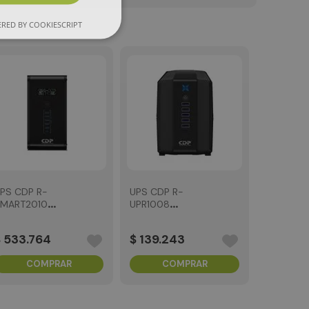
RED BY COOKIESCRIPT
PS CDP R-
UPS CDP R-
SMART2010
UPR1008
2000VA/1200W
1000VA/500W
nteractiva
interactiva
$
533
.
764
$
139
.
243
COMPRAR
COMPRAR