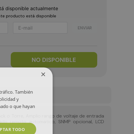
tá disponible actualmente
te producto está disponible
ENVIAR
NO DISPONIBLE
×
 tráfico. También
licidad y
onado o que hayan
k o Torre, Amplio rango de voltaje de entrada
agado remoto automatico, SNMP opcional, LCD
PTAR TODO