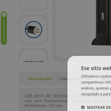
Ese sitio we
Utilizamos cookie
Descripción
Características
Garan
compartimos infor
análisis, quiene
recopilado a parti
CDP UPO11-3RT 3000VA/2700W Factor de Potenci
con cero fluctuaciones de voltaje a la sal
Multifuncion, 120 Vac
MOSTRAR DE