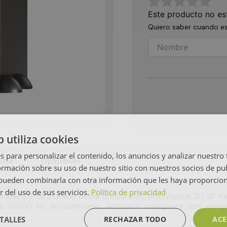
☆
☆
☆
☆
☆
Este producto no es
Quiero saber cuando es
b utiliza cookies
s para personalizar el contenido, los anuncios y analizar nuestro
tía
Opiniones
mación sobre su uso de nuestro sitio con nuestros socios de pub
s pueden combinarla con otra información que les haya proporci
r del uso de sus servicios.
Política de privacidad
a 0.9, UPS Online doble conversion, Monofasica, 2U 19" Rac
ida, 50/60 Hz autosensado, Software inteligente con ap
TALLES
RECHAZAR TODO
ACE