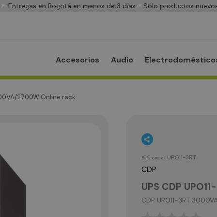
- Entregas en Bogotá en menos de 3 días - Sólo productos nuevos
Accesorios
Audio
Electrodoméstico
00VA/2700W Online rack
:
UPO11-3RT
Referencia
CDP
UPS CDP UPO11-
CDP UPO11-3RT 3000VA/