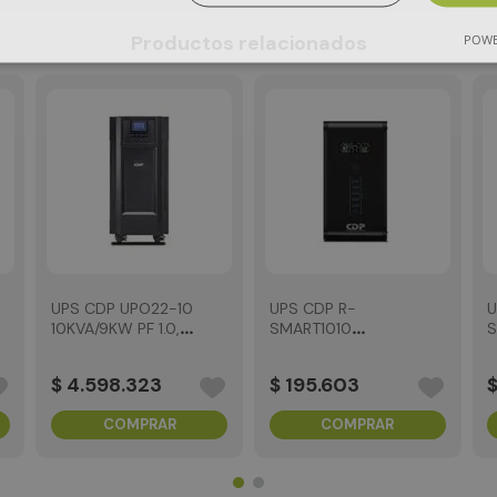
POWE
Productos relacionados
UPS CDP UPO22-10
UPS CDP R-
U
10KVA/9KW PF 1.0,
SMART1010
Online
1000VA/500W
interactiva
i
$
4
.
598
.
323
$
195
.
603
COMPRAR
COMPRAR