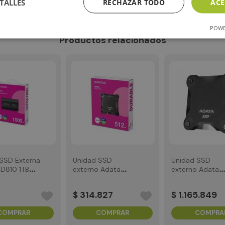
TALLES
RECHAZAR TODO
ACE
POWE
Productos relacionados
SSD Externa
Unidad SSD
Unidad SSD
D810 1TB
externo Adata
externo Adata
 Tipo C
SD620 512GB USB
SD620 2TB USB 
3.2 Negro
Negro
$
314
.
827
$
1
.
165
.
849
COMPRAR
COMPRAR
COMPRA