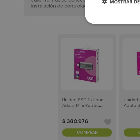
MOSTRAR DE
instalación de controladores adicionales
Unidad SSD Externa
Unidad 
Adata Mini Retráctil
Adata S
SC750 500GB Tipo
USB 3.2
C
$
380
.
976
COMPRAR