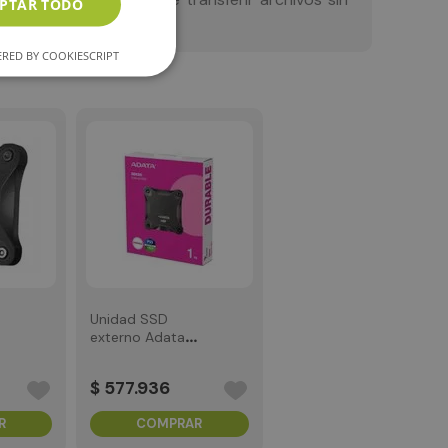
PTAR TODO
RED BY COOKIESCRIPT
Unidad SSD
externo Adata
3.2
SD620 1TB USB 3.2
Negro
$
577
.
936
R
COMPRAR