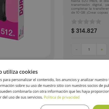
hasta 520 MB/s, el di
transmisión digital,
completar la transferen
de 10 GB. ¡Crear copias
☆
☆
☆
☆
☆
$
314
.
827
－
＋
b utiliza cookies
tía
Opiniones
s para personalizar el contenido, los anuncios y analizar nuestro
mación sobre su uso de nuestro sitio con nuestros socios de pub
s pueden combinarla con otra información que les haya proporci
icona antichoque que proporciona una amortiguación elásti
r del uso de sus servicios.
Política de privacidad
e caída MIL-STD-810G 516.6 y no sufrirá daños aunque se dej
 SD620 es compatible con sistemas operativos como Android
vos, como computadoras, tabletas, teléfonos móviles y video