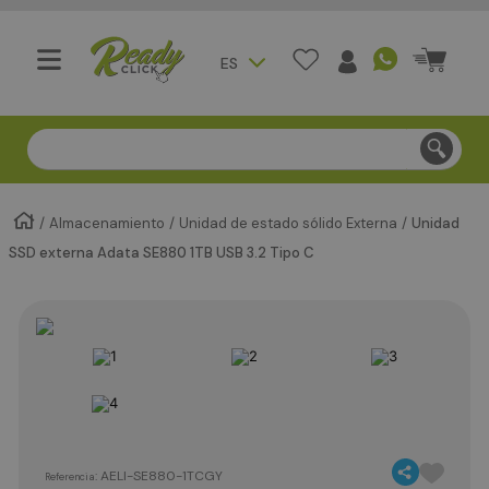
ES
Compra segura - Entregas en Bogotá en menos de 3 día
Almacenamiento
Unidad de estado sólido Externa
Unidad
SSD externa Adata SE880 1TB USB 3.2 Tipo C
:
AELI-SE880-1TCGY
Referencia