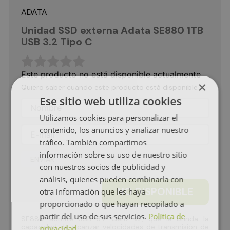
ADATA
Unidad SSD externa Adata SE880 1TB
USB 3.2 Tipo C
☆
☆
☆
☆
☆
Este producto no está disponible actualmente
×
Quiero saber cuando este producto está disponible
Ese sitio web utiliza cookies
Utilizamos cookies para personalizar el
contenido, los anuncios y analizar nuestro
tráfico. También compartimos
información sobre su uso de nuestro sitio
ENVIAR
con nuestros socios de publicidad y
análisis, quienes pueden combinarla con
NO DISPONIBLE
otra información que les haya
proporcionado o que hayan recopilado a
partir del uso de sus servicios.
Política de
SE880 admite USB 3.2 Gen2 x2, que le brinda la
capacidad de alcanzar velocidades de transmisión de
privacidad