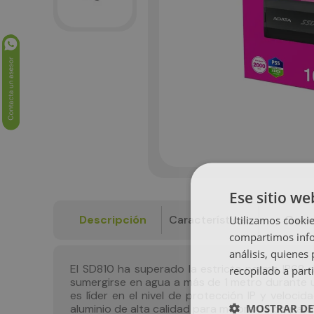
Ese sitio we
Descripción
Características
Garan
Utilizamos cookie
compartimos infor
análisis, quiene
El SD810 ha superado la estricta norma IP68 d
recopilado a parti
sumergirse en agua a más de 1 metro durante 
es líder en el nivel de protección IP y veloc
MOSTRAR DE
aluminio de alta calidad para mejorar la disipa