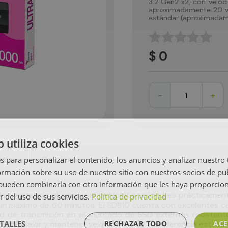
3.2 Gen2 x2, con veloc
aproximadamente 20 ve
estándar (aproximadam
☆
☆
☆
☆
☆
$
0
－
＋
b utiliza cookies
tía
Opiniones
s para personalizar el contenido, los anuncios y analizar nuestro
mación sobre su uso de nuestro sitio con nuestros socios de pub
s pueden combinarla con otra información que les haya proporci
e resistencia al agua y al polvo*. La unidad es prácticam
r del uso de sus servicios.
Política de privacidad
un máximo de 60 minutos. El SD810 cuenta con excelentes ca
idad de transmisión en el mercado de SSD externos resistente
TALLES
RECHAZAR TODO
ACE
ción del calor y mantener velocidades de transferencia estable