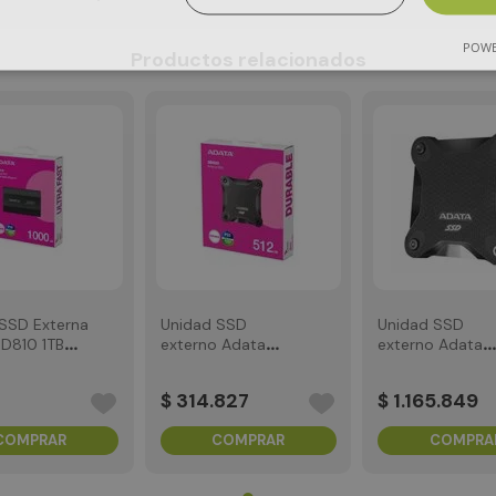
POWE
Productos relacionados
SSD Externa
Unidad SSD
Unidad SSD
D810 1TB
externo Adata
externo Adata
 Tipo C
SD620 512GB USB
SD620 2TB USB 
3.2 Negro
Negro
$
314
.
827
$
1
.
165
.
849
COMPRAR
COMPRAR
COMPRA