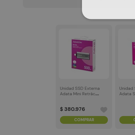
Unidad SSD Externa
Unidad 
Adata Mini Retráctil
Adata S
SC750 500GB Tipo
USB 3.2
C
$
380
.
976
COMPRAR