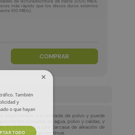
idades de lectura/escritura de hasta 2000 MB/s,
ces más rápido que los discos duros externos
ente 100 MB/s).
COMPRAR
×
 tráfico. También
licidad y
onado o que hayan
ente impermeable a la entrada de polvo y puede
pacidades a prueba de agua, polvo y caídas, y
s. El SD810 utiliza una carcasa de aleación de
PTAR TODO
s incluso bajo carga continua.