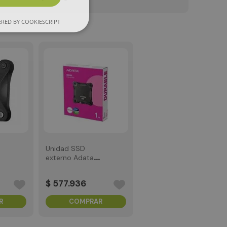
RED BY COOKIESCRIPT
Unidad SSD
externo Adata
3.2
SD620 1TB USB 3.2
Negro
$
577
.
936
R
COMPRAR