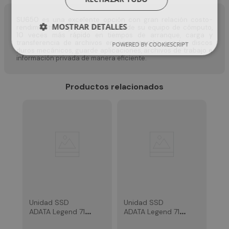
SU650 es una excelente opción con gran relación costo-
MOSTRAR DETALLES
rendimiento. Mejora la respuesta de su equipo de cómputo,
10 veces más rápido en tiempos de arranque, carga y
transferencia de archivos en comparación con los discos
POWERED BY COOKIESCRIPT
duros mecánicos, guarde aplicaciones, archivos de trabajo e
información privada de manera eficiente.
Productos relacionados
Unidad SSD
Unidad SSD
ADATA Legend 710
ADATA Legend 710
M.2 PCI NVME Gen
M.2 PCI NVME Gen