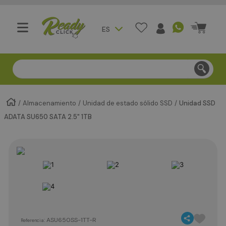
ES
Compra segura - Entregas en Bogotá en menos de 3 día
Almacenamiento
Unidad de estado sólido SSD
Unidad SSD
ADATA SU650 SATA 2.5" 1TB
:
ASU650SS-1TT-R
Referencia