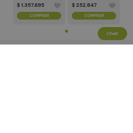
3x4 2280 1TB
3x4 2280 256GB
$
1
.
357
.
695
$
252
.
847
COMPRAR
COMPRAR
Chat
Términos Legales
La Tienda
Canales de Atención