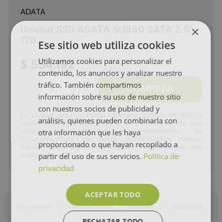
ADATA
Unidad SSD ADATA SU650 SATA 2.5"
×
1TB
Ese sitio web utiliza cookies
Utilizamos cookies para personalizar el
$
554
.
192
contenido, los anuncios y analizar nuestro
tráfico. También compartimos
COMPRAR
－
＋
información sobre su uso de nuestro sitio
con nuestros socios de publicidad y
La unidad estado sólido Ultimate SU650 de ADATA
análisis, quienes pueden combinarla con
implementa Flash NAND 3D y un controlador de alta
velocidad, ofreciendo un rendimiento de
otra información que les haya
lectura/escritura de hasta 520/450MB/s, mayor
proporcionado o que hayan recopilado a
fiabilidad para aquellos que quieren experimentar una
mejora de su PC
partir del uso de sus servicios.
Política de
privacidad
ACEPTAR TODO
Descripción
Características
Garantía
Opiniones
RECHAZAR TODO