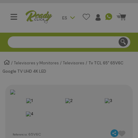
ES
Compra segura - Entregas en Bogotá en menos de 3 día
Televisores y Monitores
Televisores
Tv TCL 65" 65V6C
Google TV UHD 4K LED
:
65V6C
Referencia