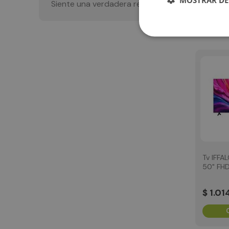
Siente una verdadera revolución visual, Caixun t
Tv IFFA
50" FHD
50S55 
$
1
.
01