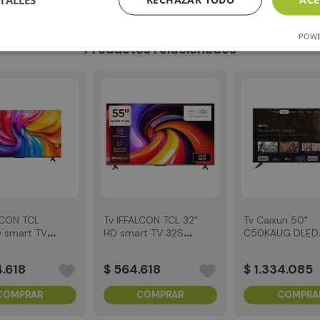
rae la nueva forma de ver televisión.
POWE
Productos relacionados
LCON TCL
Tv IFFALCON TCL 32"
Tv Caixun 50"
 smart TV
HD smart TV 32S55
C50KAUG DLED
Google Tv
Google Tv
UHD Smart TV
Google TV
4
.
618
$
564
.
618
$
1
.
334
.
085
COMPRAR
COMPRAR
COMPRA