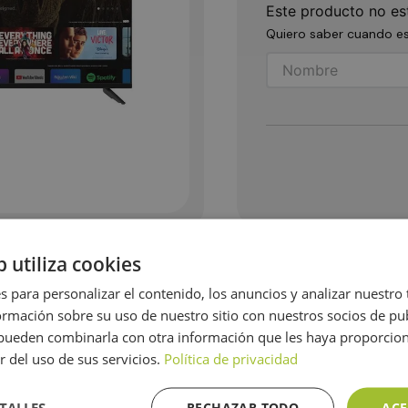
Este producto no es
Quiero saber cuando es
b utiliza cookies
tía
Opiniones
s para personalizar el contenido, los anuncios y analizar nuestro
mación sobre su uso de nuestro sitio con nuestros socios de pub
s pueden combinarla con otra información que les haya proporci
 de tu familia y amigos a otro nivel con su QLED sistema oper
r del uso de sus servicios.
Política de privacidad
rsonalizadas por medio de la inteligencia artificial. A través
GOOGLE” y tu asistente estará atento para recibir tus órde
os inteligentes del hogar y a su interfaz gráfica simple, d
TALLES
RECHAZAR TODO
ACE