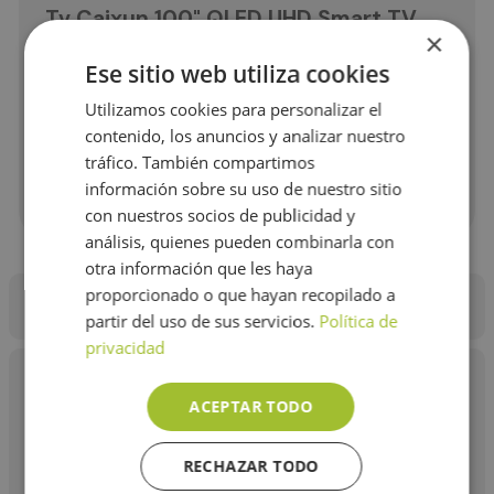
Tv Caixun 100" QLED UHD Smart TV
×
Google TV
Ese sitio web utiliza cookies
$
6
.
813
.
823
Utilizamos cookies para personalizar el
contenido, los anuncios y analizar nuestro
COMPRAR
－
＋
tráfico. También compartimos
información sobre su uso de nuestro sitio
con nuestros socios de publicidad y
análisis, quienes pueden combinarla con
otra información que les haya
proporcionado o que hayan recopilado a
Descripción
Características
Garantía
Opiniones
partir del uso de sus servicios.
Política de
privacidad
Caixun lleva la diversión y el entretenimiento de tu familia y
amigos a otro nivel con su QLED sistema operativo Google TV
ACEPTAR TODO
y 10.000 apps. Permite unificar contenido y generar
recomendaciones y listas personalizadas por medio de la
inteligencia artificial. A través de tu voz podrás controlar,
RECHAZAR TODO
ejecutar y realizar búsquedas en el TV, solo basta con decir
“OK GOOGLE” y tu asistente estará atento para recibir tus