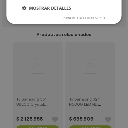
órdenes. Ninguna de tus plataformas se quedará por fuera.
Gestiona archivos, conecta tus productos inteligentes del
MOSTRAR DETALLES
hogar y a su interfaz gráfica simple, donde todo se busca y se
encuentra rápidamente. Siente una verdadera revolución
POWERED BY COOKIESCRIPT
visual, Caixun trae la nueva forma de ver televisión.
Productos relacionados
Tv Samsung 55"
Tv Samsung 32"
U8200 Crystal
H5000 LED HD
Ultra HD 4K Smart
Smart Tv
Tv
$
2
.
125
.
958
$
695
.
909