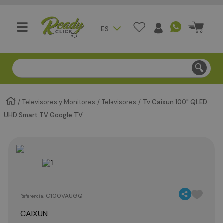
ES
Compra segura - Entregas en Bogotá en menos de 3 día
Televisores y Monitores
Televisores
Tv Caixun 100" QLED
UHD Smart TV Google TV
:
C100VAUGQ
Referencia
CAIXUN