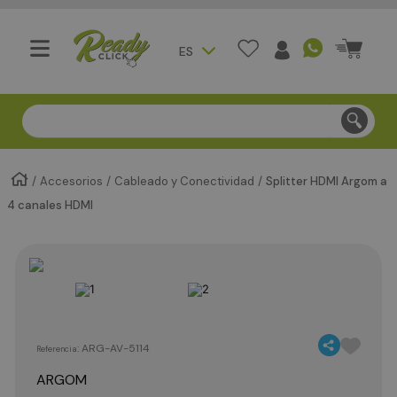
ES
Compra segura - Entregas en Bogotá en menos de 3 día
Accesorios
Cableado y Conectividad
Splitter HDMI Argom a
4 canales HDMI
:
ARG-AV-5114
Referencia
ARGOM