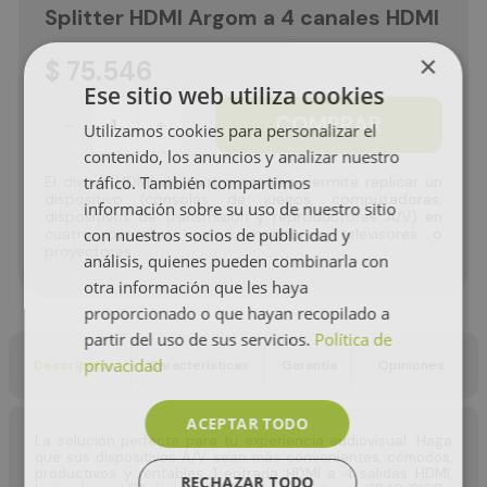
Splitter HDMI Argom a 4 canales HDMI
×
$
75
.
546
Ese sitio web utiliza cookies
COMPRAR
－
＋
Utilizamos cookies para personalizar el
contenido, los anuncios y analizar nuestro
El divisor HDMI de cuatro canales permite replicar un
tráfico. También compartimos
dispositivo (consolas de juegos, computadoras,
información sobre su uso de nuestro sitio
dispositivos de transmisión y reproductores A/V) en
cuatro pantallas, como monitores, televisores o
con nuestros socios de publicidad y
proyectores.
análisis, quienes pueden combinarla con
otra información que les haya
proporcionado o que hayan recopilado a
partir del uso de sus servicios.
Política de
privacidad
Descripción
Características
Garantía
Opiniones
ACEPTAR TODO
La solución perfecta para tu experiencia audiovisual. Haga
que sus dispositivos A/V sean más convenientes, cómodos,
productivos y rentables, 1 entrada HDMI a 4 salidas HDMI,
RECHAZAR TODO