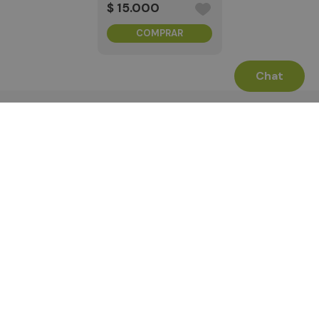
$
15
.
000
COMPRAR
Chat
Términos Legales
La Tienda
Canales de Atención
Agencia ecommerce XtrategiK SAS
Tecnología