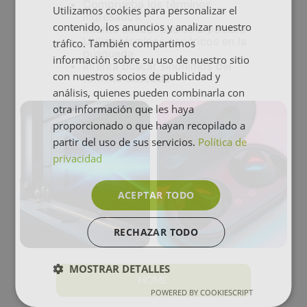
Comprueba los términos
Utilizamos cookies para personalizar el
ingresados
contenido, los anuncios y analizar nuestro
Intenta utilizar una sola palabra
Utiliza términos genéricos en la
tráfico. También compartimos
búsqueda
información sobre su uso de nuestro sitio
Intenta buscar sinónimos del
con nuestros socios de publicidad y
término deseado
análisis, quienes pueden combinarla con
otra información que les haya
proporcionado o que hayan recopilado a
partir del uso de sus servicios.
Política de
privacidad
ACEPTAR TODO
RECHAZAR TODO
MOSTRAR DETALLES
HOME
POWERED BY COOKIESCRIPT