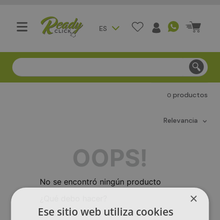
ES
Compra segura - Entregas en Bogotá en menos de 3 día
productos
0
relevancia
OOPS!
No se encontró ningún producto
×
¿Qué debo hacer?
Ese sitio web utiliza cookies