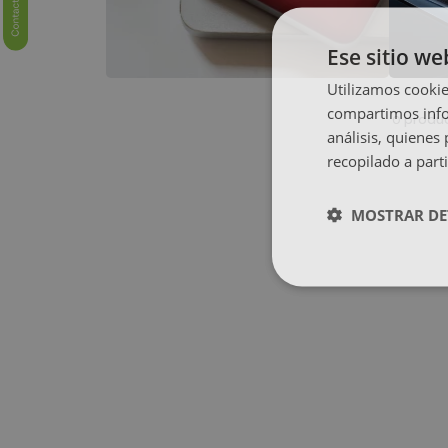
Ese sitio we
Utilizamos cookie
compartimos infor
produ
0
análisis, quiene
recopilado a parti
MOSTRAR DE