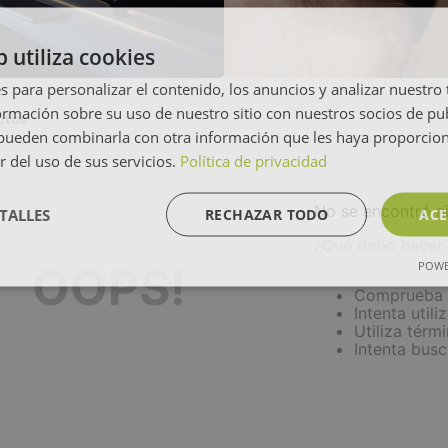
b utiliza cookies
s para personalizar el contenido, los anuncios y analizar nuestro
mación sobre su uso de nuestro sitio con nuestros socios de pub
ctos
s pueden combinarla con otra información que les haya proporci
r del uso de sus servicios.
Política de privacidad
No se encontró n
TALLES
RECHAZAR TODO
ACE
¿Qué debo hacer
POWE
OOPS!
Comprueba l
Intenta utili
Utiliza térm
Intenta bus