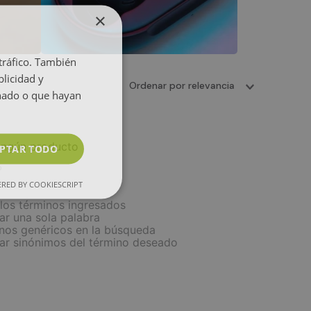
×
 tráfico. También
licidad y
Ordenar por
relevancia
onado o que hayan
ingún producto
PTAR TODO
?
RED BY COOKIESCRIPT
os términos ingresados
zar una sola palabra
inos genéricos en la búsqueda
car sinónimos del término deseado