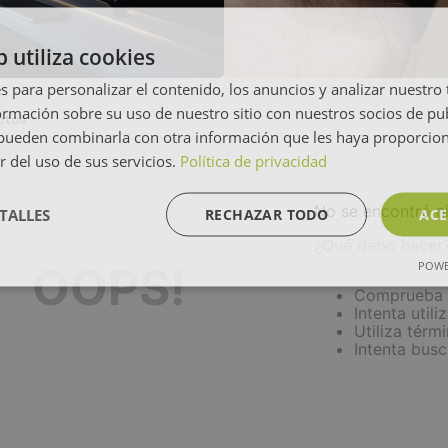
b utiliza cookies
s para personalizar el contenido, los anuncios y analizar nuestro
mación sobre su uso de nuestro sitio con nuestros socios de pub
ctos
s pueden combinarla con otra información que les haya proporci
r del uso de sus servicios.
Política de privacidad
No se encontró n
TALLES
RECHAZAR TODO
ACE
¿Qué debo hacer
POWE
OOPS!
Comprueba l
Intenta utili
Utiliza térm
Intenta bus