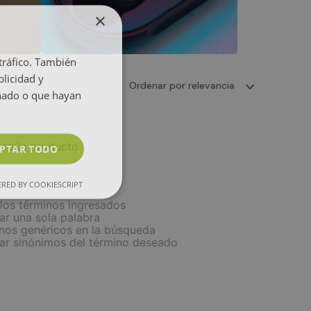
×
 tráfico. También
licidad y
Ordenar por
relevancia
onado o que hayan
ingún producto
PTAR TODO
?
RED BY COOKIESCRIPT
os términos ingresados
zar una sola palabra
inos genéricos en la búsqueda
car sinónimos del término deseado