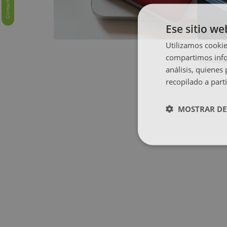
Ese sitio we
Utilizamos cookie
compartimos infor
produ
0
análisis, quiene
recopilado a parti
MOSTRAR DE