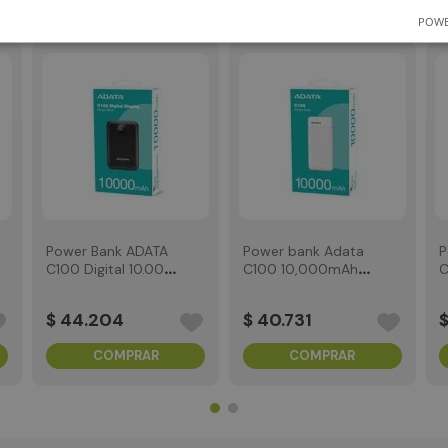
Productos relacionados
POWE
Power Bank ADATA
Power Bank ADATA
Power
C100 Digital
C100 Digital
C100 D
10,000mAh blanca
10,000mAh Rosada
mAh N
$
44
.
204
$
44
.
204
$
44
COMPRAR
COMPRAR