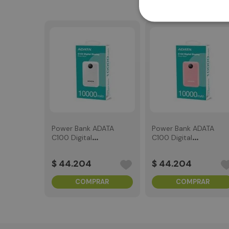
Power Bank ADATA
Power Bank ADATA
P20000QCD
P20000QCD
20.000 mAh Blanco
20.000 mAh Negro
$
70
.
411
$
70
.
411
COMPRAR
COMPRAR