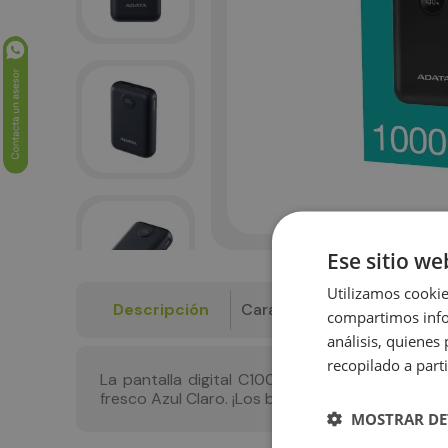
Ese sitio we
Utilizamos cookie
Descripción
Características
Garan
compartimos infor
análisis, quiene
recopilado a parti
La pantalla digital C100 está disponible en cua
fresco Azul Claro. ¡Los bancos de energía tambi
MOSTRAR DE