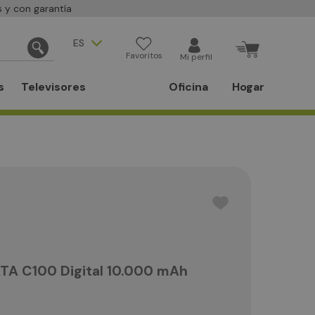
 y con garantía
ES
Favoritos
Mi perfil
s
Televisores
Oficina
Hogar
TA C100 Digital 10.000 mAh