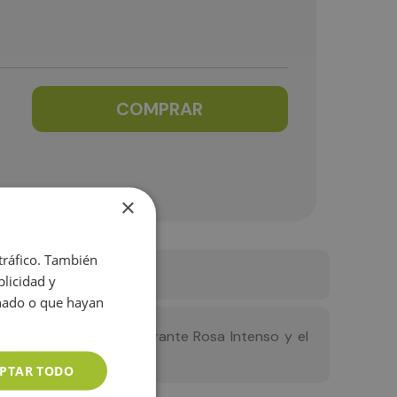
COMPRAR
×
 tráfico. También
licidad y
onado o que hayan
l Blanco Sencillo, el vibrante Rosa Intenso y el
PTAR TODO