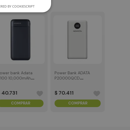
RED BY COOKIESCRIPT
 Bank ADATA
Power bank Adata
Power bank A
igital 10.000
C100 10,000mAh
C100 10,000
egra
tipo C Blanca
tipo C Negra
.
204
$
40
.
731
$
40
.
731
COMPRAR
COMPRAR
COMPR