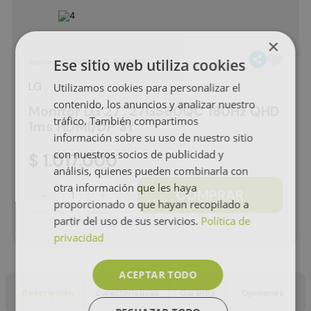
×
Ese sitio web utiliza cookies
:
27GS60QC-B.AWPQ
Referencia
LG
Utilizamos cookies para personalizar el
contenido, los anuncios y analizar nuestro
Monitor LG 27" 27GS60QC 180Hz QHD
tráfico. También compartimos
1ms HDMI/DP 3Y
información sobre su uso de nuestro sitio
con nuestros socios de publicidad y
$
1
.
017
.
000
análisis, quienes pueden combinarla con
otra información que les haya
COMPRAR
－
＋
proporcionado o que hayan recopilado a
partir del uso de sus servicios.
Política de
privacidad
ACEPTAR TODO
Descripción
Características
Garantía
Opiniones