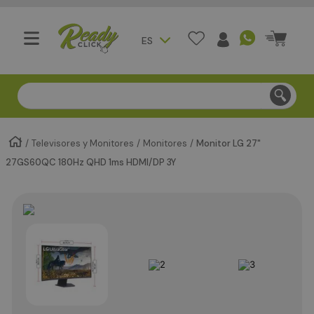
ES
Compra segura - Entregas en Bogotá en menos de 3 día
Televisores y Monitores
Monitores
Monitor LG 27"
27GS60QC 180Hz QHD 1ms HDMI/DP 3Y