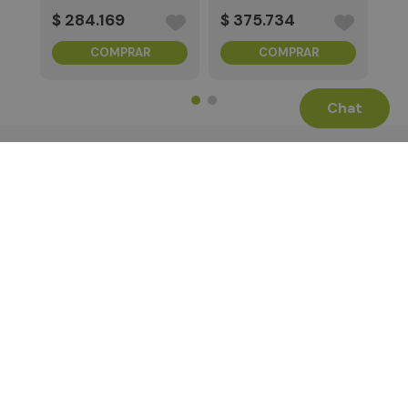
HDMI D
$
284
.
169
$
375
.
734
COMPRAR
COMPRAR
Chat
Términos Legales
La Tienda
Canales de Atención