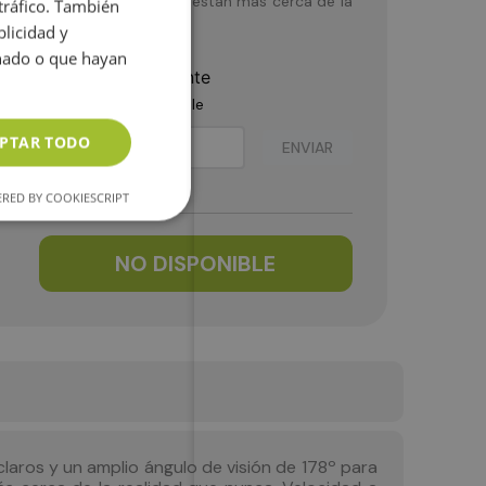
r profundidad, los juegos están más cerca de la
 tráfico. También
licidad y
ios…
onado o que hayan
tá disponible actualmente
te producto está disponible
PTAR TODO
ENVIAR
RED BY COOKIESCRIPT
NO DISPONIBLE
claros y un amplio ángulo de visión de 178º para