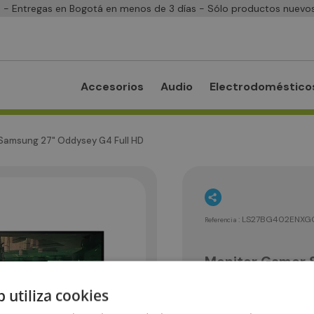
- Entregas en Bogotá en menos de 3 días - Sólo productos nuevos
Accesorios
Audio
Electrodoméstico
Samsung 27" Oddysey G4 Full HD
:
LS27BG402ENXG
Referencia
Monitor Gamer 
Escápate al realismo 
b utiliza cookies
como nunca antes. El pa
de visión de 178° para