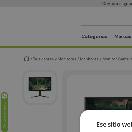
Compra segura 
Categorías
Marcas
Televisores y Monitores
Monitores
Monitor Gamer 
Ese sitio we