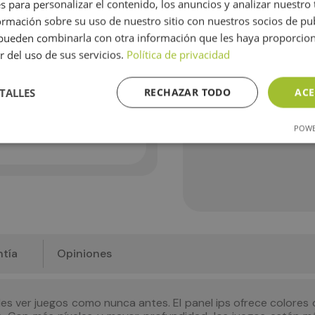
Con más píxeles y mayo
s para personalizar el contenido, los anuncios y analizar nuestro
realidad que nunca.
mación sobre su uso de nuestro sitio con nuestros socios de pub
Cargando comentar
s pueden combinarla con otra información que les haya proporci
Este producto no es
r del uso de sus servicios.
Política de privacidad
Quiero saber cuando es
TALLES
RECHAZAR TODO
ACE
POWE
tía
Opiniones
des ver juegos como nunca antes. El panel ips ofrece colores 