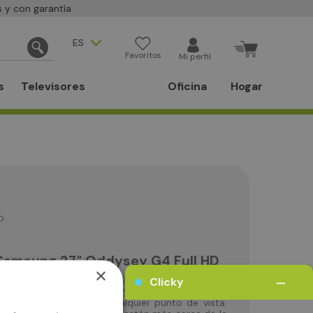
 y con garantía
ES
Favoritos
Mi perfil
s
Televisores
Oficina
Hogar
O
Samsung 27" Oddysey G4 Full HD
×
–
que desafía la realidad. Se pueden ver juegos
Clicky
nel IPS ofrece colores claros y un amplio ángulo
 mayor claridad desde cualquier punto de vista.