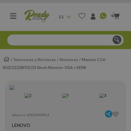
ES
Compra segura - Entregas en Bogotá en menos de 3 día
Televisores y Monitores
Monitores
Monitor C24-
40(D22238FD0)23.8inch Monitor-VGA + HDMI
:
63DCKAR6LA
Referencia
LENOVO