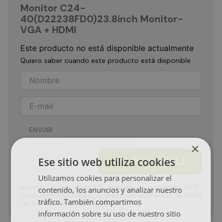
Monitor C24-
40(D22238FD0)23.8inch Monitor-
VGA + HDMI
Este producto no está disponible actualmente
Quiero saber cuando este producto está disponible
ENVIAR
×
NO DISPONIBLE
Ese sitio web utiliza cookies
Utilizamos cookies para personalizar el
Monitor Lenovo C24-40 , Tamaño de la pantalla 23.8",
contenido, los anuncios y analizar nuestro
Resolution 1920x1080, Soporte de inclinación, 1x HDMI
tráfico. También compartimos
1.4, 1x VGA, Garantía 3 años
información sobre su uso de nuestro sitio