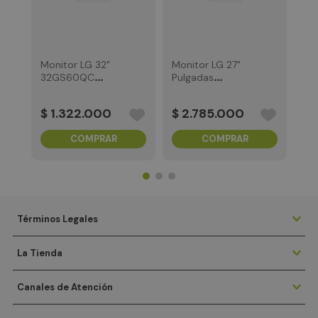
$
Monitor LG 32"
Monitor LG 27"
32GS60QC
Pulgadas
UltraGear 180Hz
27GX704A‑B
QHD 1ms
UltraGear OLED
$
1
.
322
.
000
$
2
.
785
.
000
COMPRAR
COMPRAR
Términos Legales
La Tienda
Canales de Atención