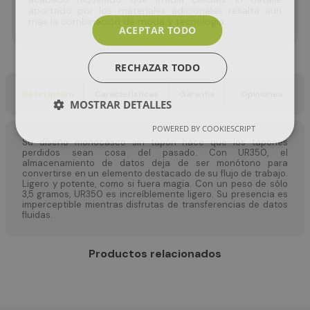
aportado por los materiales adicionales resalta aún
más la combinación de moda y tecnología.
ACEPTAR TODO
RECHAZAR TODO
Descripción
Características
Garantía
Opiniones
MOSTRAR DETALLES
POWERED BY COOKIESCRIPT
Su diseño monocasco sin tapón hace que los tapones
perdidos sean cosa del pasado. Con UR350, el
almacenamiento de datos deja de ser monótono para
convertirse en un elemento destacado de su flujo de trabajo.
Ligero y potente, como si fuera magia. Con un peso de sólo
3,5 gramos, UR350 es increíblemente ligero. Su presencia es
imperceptible mientras disfrutas de transferencias de datos
fluidas.
Productos relacionados