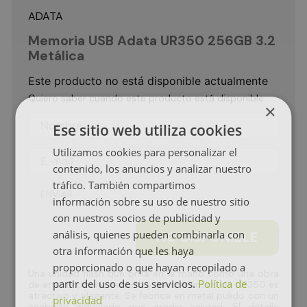
ADATA
Memoria USB Adata UR350 256GB 3.2
Metálica
Este producto no está disponible actualmente
Quiero saber cuando este producto está disponible
×
Ese sitio web utiliza cookies
Utilizamos cookies para personalizar el
contenido, los anuncios y analizar nuestro
tráfico. También compartimos
ENVIAR
información sobre su uso de nuestro sitio
con nuestros socios de publicidad y
análisis, quienes pueden combinarla con
NO DISPONIBLE
otra información que les haya
proporcionado o que hayan recopilado a
Una unidad flash que brilla en la mano como una obra
partir del uso de sus servicios.
Política de
de arte. El diseño sencillo y aerodinámico de UR350 es
atractivo y elegante. Se fabrica en metal pulido con un
privacidad
acabado niquelado que irradia calidad. El detalle