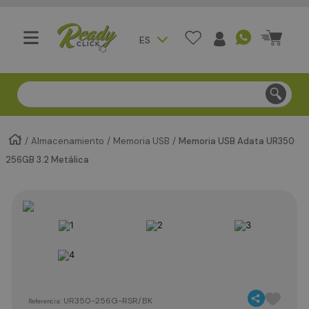
ES
Compra segura - Entregas en Bogotá en menos de 3 día
Almacenamiento
Memoria USB
Memoria USB Adata UR350
256GB 3.2 Metálica
:
UR350-256G-RSR/BK
Referencia