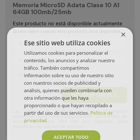
Memoria MicroSD Adata Clase 10 A1
64GB 100mb/25mb
Este producto no está disponible actualmente
Quiero saber cuando este producto está disponible
×
Ese sitio web utiliza cookies
Utilizamos cookies para personalizar el
contenido, los anuncios y analizar nuestro
tráfico. También compartimos
ENVIAR
información sobre su uso de nuestro sitio
con nuestros socios de publicidad y
análisis, quienes pueden combinarla con
NO DISPONIBLE
otra información que les haya
proporcionado o que hayan recopilado a
Las tarjetas de memoria de Clase 10 Premier
partir del uso de sus servicios.
Política de
microSDXC/SDHC UHS-I proporcionan velocidades de
privacidad
lectura de hasta 100 MB por segundo para
transferencias rápidas de archivos.
ACEPTAR TODO