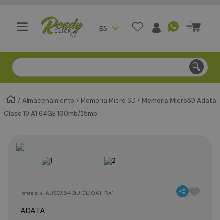
ES
Compra segura - Entregas en Bogotá en menos de 3 día
Almacenamiento
Memoria Micro SD
Memoria MicroSD Adata
Clase 10 A1 64GB 100mb/25mb
:
AUSDX64GUICL10A1-RA1
Referencia
ADATA