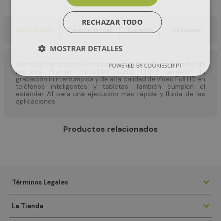
RECHAZAR TODO
Descripción
Características
Garantía
Opiniones
MOSTRAR DETALLES
Con una calificación de rendimiento Clase 10, las tarjetas de
POWERED BY COOKIESCRIPT
memoria Premier microSDXC/SDHC UHS-I permiten la
grabación ininterrumpida y de alta calidad de vídeo Full HD en
teléfonos inteligentes y tabletas. También cumplen el
estándar A1 para una ejecución más rápida y fluida de las
aplicaciones.
Productos relacionados
Términos Legales
La Tienda