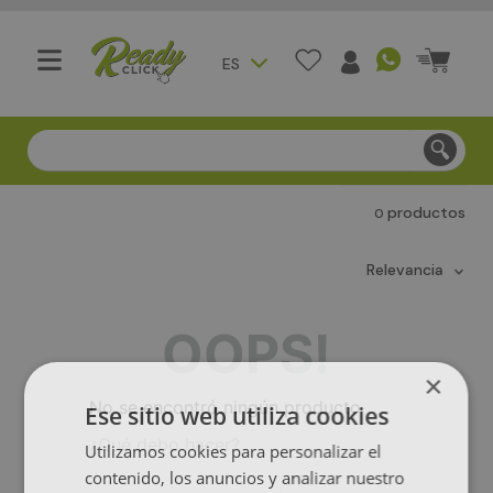
ES
Compra segura - Entregas en Bogotá en menos de 3 día
productos
0
relevancia
OOPS!
×
No se encontró ningún producto
Ese sitio web utiliza cookies
¿Qué debo hacer?
Utilizamos cookies para personalizar el
contenido, los anuncios y analizar nuestro