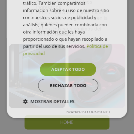
Comprueba los términos
tráfico. También compartimos
ingresados
información sobre su uso de nuestro sitio
Intenta utilizar una sola palabra
con nuestros socios de publicidad y
Utiliza términos genéricos en la
búsqueda
análisis, quienes pueden combinarla con
Intenta buscar sinónimos del
otra información que les haya
término deseado
proporcionado o que hayan recopilado a
partir del uso de sus servicios.
Política de
privacidad
ACEPTAR TODO
RECHAZAR TODO
MOSTRAR DETALLES
POWERED BY COOKIESCRIPT
HOME