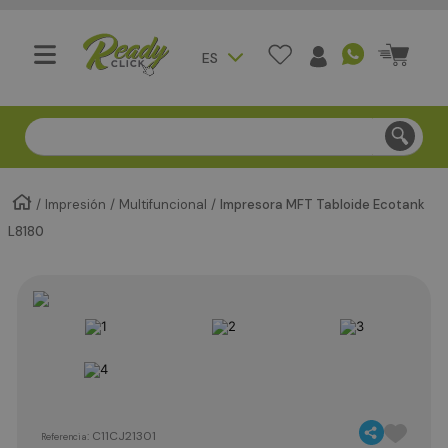
ES
Compra segura - Entregas en Bogotá en menos de 3 día
Impresión
Multifuncional
Impresora MFT Tabloide Ecotank
L8180
:
C11CJ21301
Referencia