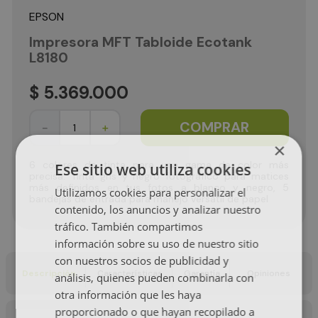
EPSON
Impresora MFT Tabloide Ecotank
L8180
$
5
.
369
.
000
COMPRAR
－
＋
×
6 colores de tinta para una gama de color más
Ese sitio web utiliza cookies
precisa. Tinta gris y negro fotográfico para matices
más definidos en tus fotos a blanco y negro, 5
Utilizamos cookies para personalizar el
bandejas de entrada para manejo versátil de papel
contenido, los anuncios y analizar nuestro
tráfico. También compartimos
información sobre su uso de nuestro sitio
con nuestros socios de publicidad y
Descripción
Características
Garantía
Opiniones
análisis, quienes pueden combinarla con
otra información que les haya
proporcionado o que hayan recopilado a