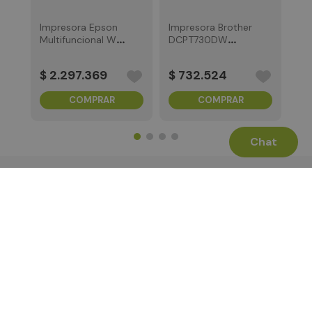
Impresora Epson
Impresora Brother
Multifuncional WF
DCPT730DW
Pro C5891
Multifunción
A4InkJet
$
2
.
297
.
369
$
732
.
524
COMPRAR
COMPRAR
Chat
Términos Legales
La Tienda
Canales de Atención