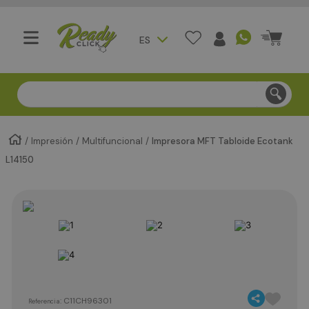
ES
Compra segura - Entregas en Bogotá en menos de 3 día
Impresión
Multifuncional
Impresora MFT Tabloide Ecotank
L14150
:
C11CH96301
Referencia