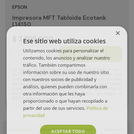
EPSON
Impresora MFT Tabloide Ecotank
L14150
×
$
3
.
799
.
000
Ese sitio web utiliza cookies
Utilizamos cookies para personalizar el
COMPRAR
－
＋
contenido, los anuncios y analizar nuestro
tráfico. También compartimos
La nueva multifuncional inalámbrica EcoTank 4 en 1
información sobre su uso de nuestro sitio
L14150 te ofrece impresión 100% sin cartuchos con
con nuestros socios de publicidad y
soporte para formatos anchos hasta A3+, con botellas
de tinta diseñadas para evitar derrames y codificadas
análisis, quienes pueden combinarla con
para llenado fácil de cada color. La EcoTank L14150 te
otra información que les haya
permite imprimir hasta 7.500 páginas en negro o
6.000 páginas a color.
proporcionado o que hayan recopilado a
partir del uso de sus servicios.
Política de
privacidad
Descripción
Características
Garantía
Opiniones
ACEPTAR TODO