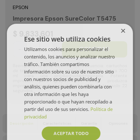
EPSON
Impresora Epson SureColor T5475
×
$
9
.
833
.
601
Ese sitio web utiliza cookies
COMPRAR
Utilizamos cookies para personalizar el
－
＋
contenido, los anuncios y analizar nuestro
tráfico. También compartimos
Reemplace la tinta con menos frecuencia: cartuchos
de tinta de repuesto de alta capacidad de hasta 700
información sobre su uso de nuestro sitio
ml para una productividadmejorada. Potente
con nuestros socios de publicidad y
impresión para grupos de trabajo: produzca
impresiones precisas de tamaño A1/D en tan solo 22
análisis, quienes pueden combinarla con
segundos.
otra información que les haya
proporcionado o que hayan recopilado a
partir del uso de sus servicios.
Política de
privacidad
Descripción
Características
Garantía
Opiniones
ACEPTAR TODO