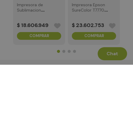
Impresora de
Impresora Epson
Sublimacion
SureColor T7770D
Epson F6470 44"
44"
$
18
.
606
.
949
$
23
.
602
.
753
COMPRAR
COMPRAR
Chat
Términos Legales
La Tienda
Canales de Atención