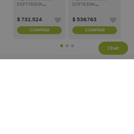
DCPT730DW
DCPT430W
Multifunción
Multifuncional
A4InkJet
A4InkJet
$
732
.
524
$
536
.
763
COMPRAR
COMPRAR
Chat
Términos Legales
La Tienda
Canales de Atención