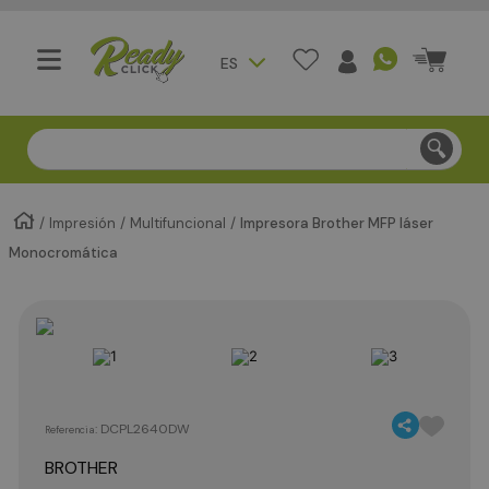
ES
Compra segura - Entregas en Bogotá en menos de 3 día
Impresión
Multifuncional
Impresora Brother MFP láser
Monocromática
:
DCPL2640DW
Referencia
BROTHER