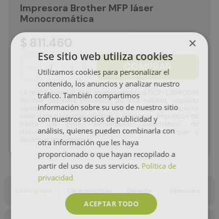
Impresora Brother MFP láser
Monocromática
$
811
.
460
×
Ese sitio web utiliza cookies
COMPRAR
－
＋
Utilizamos cookies para personalizar el
contenido, los anuncios y analizar nuestro
La multifuncional láser monocromática DCP-L2640DW
tráfico. También compartimos
Brother combina impresión de alta calidad, copiado
información sobre su uso de nuestro sitio
rápida y escaneado dinámico en un tamaño compacto
ideal para pequeñas oficinas o empresas. Impresión de
con nuestros socios de publicidad y
hasta 36 ppm, alimentador automático de
análisis, quienes pueden combinarla con
documentos de 50 páginas que permite copiar y
escanear documentos.
otra información que les haya
proporcionado o que hayan recopilado a
partir del uso de sus servicios.
Política de
privacidad
Descripción
Características
Garantía
Opiniones
ACEPTAR TODO