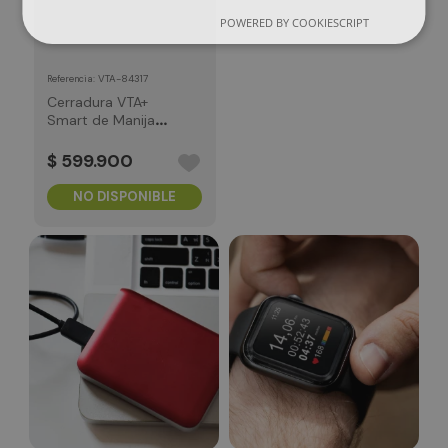
POWERED BY COOKIESCRIPT
:
VTA-84317
Referencia
Cerradura VTA+
Smart de Manija
Xerus 3 Smart
Home
$
599
.
900
NO DISPONIBLE