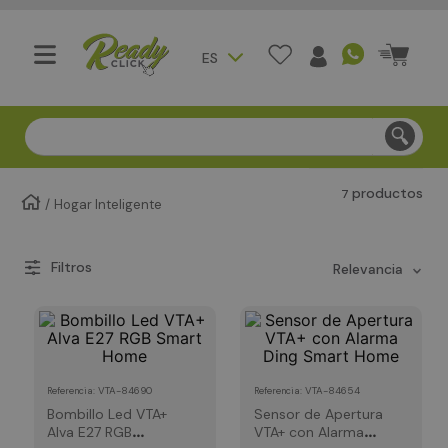
ES
Compra segura - Entregas en Bogotá en menos de 3 día
productos
7
Hogar Inteligente
relevancia
:
VTA-84690
:
VTA-84654
Referencia
Referencia
Bombillo Led VTA+
Sensor de Apertura
Alva E27 RGB
VTA+ con Alarma