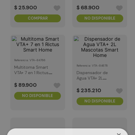
Smart Home
Ding Smart Home
$
25
.
900
$
68
.
900
COMPRAR
NO DISPONIBLE
:
VTA-84766
Referencia
:
VTA-84676
Referencia
Multitoma Smart
VTA+ 7 en 1 Rictus
Dispensador de
Smart Home
Agua VTA+ 2L
Mascotas Smart
$
89
.
900
Home
$
235
.
210
NO DISPONIBLE
NO DISPONIBLE