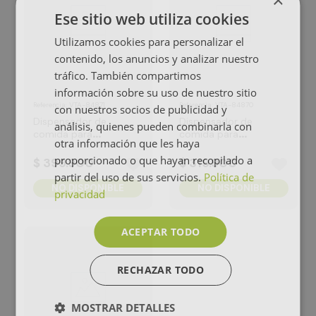
×
Ese sitio web utiliza cookies
Utilizamos cookies para personalizar el
contenido, los anuncios y analizar nuestro
tráfico. También compartimos
información sobre su uso de nuestro sitio
:
VTA-84871
:
VTA-84870
Referencia
Referencia
con nuestros socios de publicidad y
Dispensador de
Dispensador de
análisis, quienes pueden combinarla con
comida para
comida para
otra información que les haya
mascotas VTA+ Lite
mascotas VTA+ Lite
2
proporcionado o que hayan recopilado a
$
399
.
900
$
319
.
900
partir del uso de sus servicios.
Política de
NO DISPONIBLE
NO DISPONIBLE
privacidad
ACEPTAR TODO
RECHAZAR TODO
MOSTRAR DETALLES