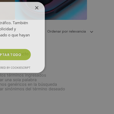
×
 tráfico. También
licidad y
Ordenar por
relevancia
onado o que hayan
ingún producto
PTAR TODO
?
RED BY COOKIESCRIPT
os términos ingresados
zar una sola palabra
inos genéricos en la búsqueda
car sinónimos del término deseado