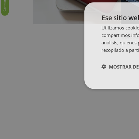
Ese sitio we
Utilizamos cookie
compartimos infor
produ
0
análisis, quiene
recopilado a parti
MOSTRAR DE