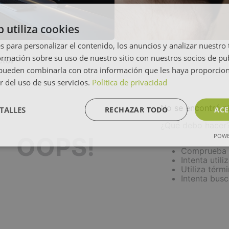
b utiliza cookies
s para personalizar el contenido, los anuncios y analizar nuestro
mación sobre su uso de nuestro sitio con nuestros socios de pub
ctos
s pueden combinarla con otra información que les haya proporci
r del uso de sus servicios.
Política de privacidad
No se encontró n
TALLES
RECHAZAR TODO
ACE
¿Qué debo hacer
POWE
OOPS!
Comprueba l
Intenta utili
Utiliza térm
Intenta bus